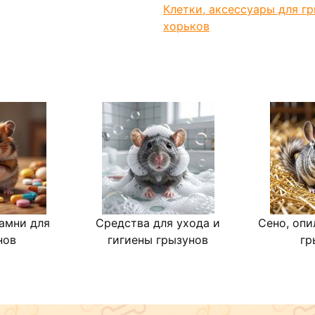
Клетки, аксессуары для г
хорьков
амни для
Средства для ухода и
Сено, опи
нов
гигиены грызунов
гр