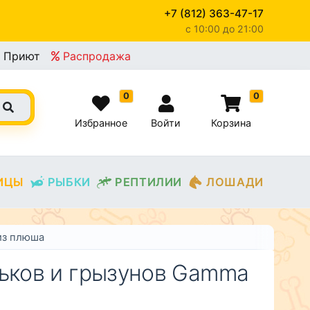
+7 (812) 363-47-17
c 10:00 до 21:00
×
Приют
Распродажа
0
0
Избранное
Войти
Корзина
ИЦЫ
РЫБКИ
РЕПТИЛИИ
ЛОШАДИ
из плюша
рьков и грызунов Gamma