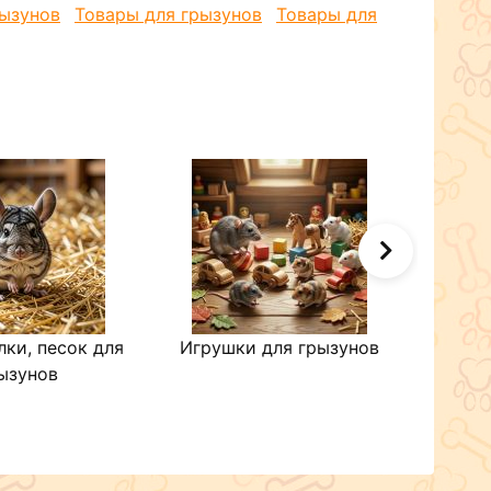
рызунов
Товары для грызунов
Товары для
лки, песок для
Игрушки для грызунов
Кор
ызунов