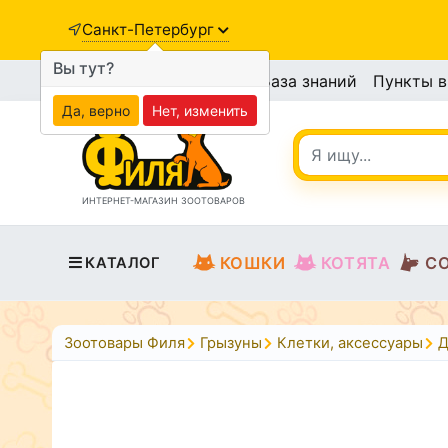
Санкт-Петербург
Вы тут?
База знаний
Пункты 
Да, верно
Нет, изменить
ИНТЕРНЕТ-МАГАЗИН ЗООТОВАРОВ
КОШКИ
КОТЯТА
С
КАТАЛОГ
Зоотовары Филя
Грызуны
Клетки, аксессуары
Д