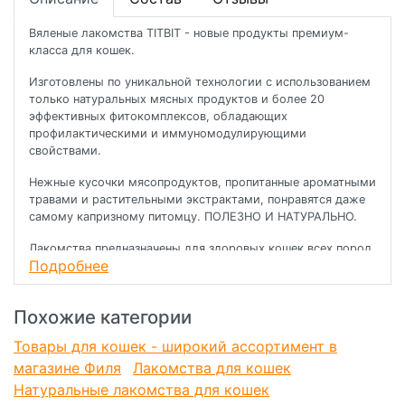
Вяленые лакомства TITBIT - новые продукты премиум-
класса для кошек.
Изготовлены по уникальной технологии с использованием
только натуральных мясных продуктов и более 20
эффективных фитокомплексов, обладающих
профилактическими и иммуномодулирующими
свойствами.
Нежные кусочки мясопродуктов, пропитанные ароматными
травами и растительными экстрактами, понравятся даже
самому капризному питомцу. ПОЛЕЗНО И НАТУРАЛЬНО.
Лакомства предназначены для здоровых кошек всех пород
Подробнее
и возрастов, ведущих активный образ жизни.
Для производства лакомств используются только
Похожие категории
натуральные мясные продукты из говядины и курицы.
Товары для кошек - широкий ассортимент в
Благодаря высокой пищевой ценности, позволяют
удовлетворить повышенные потребности в энергии.
магазине Филя
Лакомства для кошек
ОРИГИНАЛЬНАЯ ТЕХНОЛОГИЯ ВЯЛЕНИЯ.
Натуральные лакомства для кошек