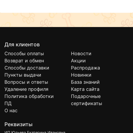
Вяленые лакомства TITBIT произведены по оригинальной
технологии.
Мясные продукты сначала замачивают в обогащенной
фитокорректорами смеси, затем происходит процесс
вяления, аналогичный естественной сушке на солнце.
Для клиентов
Способы оплаты
Новости
Возврат и обмен
Акции
Способы доставки
Распродажа
Пункты выдачи
Новинки
Вопросы и ответы
База знаний
Удаление профиля
Карта сайта
Политика обработки
Подарочные
ПД
сертификаты
О нас
Реквизиты
ИП Юльева Екатерина Ивановна