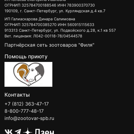
ОГРНИП 325784700188546 ИНН 783900370730
190109, г. Санкт-Петербург, ул. Курляндская д.4 кв.7
ИП Галиаскарова Динара Салимовна
ОГРНИП 325784700385270 ИНН 560915115633
913313 Санкт-Петербург, ул. Подвойского д.28, к.1 кв 557
Вет. лицензия: Л042-00118-78/04544578
Партнёрская сеть зоотоваров "Филя"
Помощь приюту
Контакты
+7 (812) 363-47-17
8-800-777-48-17
info@zootovar-spb.ru