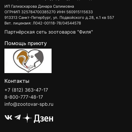
ИП Галиаскарова Динара Салимовна
ОГРНИП 325784700385270 ИНН 560915115633
913313 Санкт-Петербург, ул. Подвойского д.28, к.1 кв 557
Вет. лицензия: Л042-00118-78/04544578
Партнёрская сеть зоотоваров "Филя"
Помощь приюту
Контакты
+7 (812) 363-47-17
8-800-777-48-17
info@zootovar-spb.ru