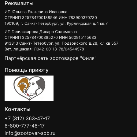
Реквизиты
ИП Юльева Екатерина Ивановна
ОГРНИП 325784700188546 ИНН 783900370730
190109, г. Санкт-Петербург, ул. Курляндская д.4 кв.7
ИП Галиаскарова Динара Салимовна
ОГРНИП 325784700385270 ИНН 560915115633
913313 Санкт-Петербург, ул. Подвойского д.28, к.1 кв 557
Вет. лицензия: Л042-00118-78/04544578
Партнёрская сеть зоотоваров "Филя"
Помощь приюту
Контакты
+7 (812) 363-47-17
8-800-777-48-17
info@zootovar-spb.ru