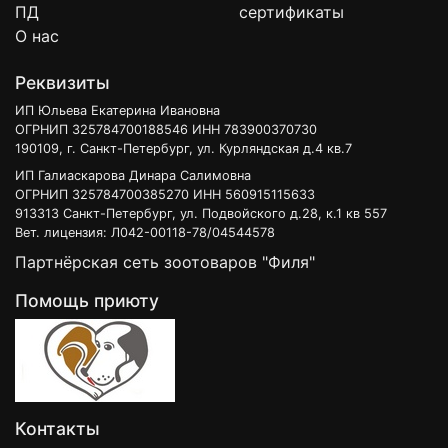
ПД
сертификаты
О нас
Реквизиты
ИП Юльева Екатерина Ивановна
ОГРНИП 325784700188546 ИНН 783900370730
190109, г. Санкт-Петербург, ул. Курляндская д.4 кв.7
ИП Галиаскарова Динара Салимовна
ОГРНИП 325784700385270 ИНН 560915115633
913313 Санкт-Петербург, ул. Подвойского д.28, к.1 кв 557
Вет. лицензия: Л042-00118-78/04544578
Партнёрская сеть зоотоваров "Филя"
Помощь приюту
Контакты