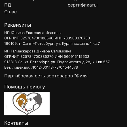
ПД
сертификаты
О нас
Реквизиты
ИП Юльева Екатерина Ивановна
ОГРНИП 325784700188546 ИНН 783900370730
190109, г. Санкт-Петербург, ул. Курляндская д.4 кв.7
ИП Галиаскарова Динара Салимовна
ОГРНИП 325784700385270 ИНН 560915115633
913313 Санкт-Петербург, ул. Подвойского д.28, к.1 кв 557
Вет. лицензия: Л042-00118-78/04544578
Партнёрская сеть зоотоваров "Филя"
Помощь приюту
Контакты