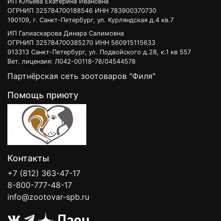
ИП Юльева Екатерина Ивановна
ОГРНИП 325784700188546 ИНН 783900370730
190109, г. Санкт-Петербург, ул. Курляндская д.4 кв.7
ИП Галиаскарова Динара Салимовна
ОГРНИП 325784700385270 ИНН 560915115633
913313 Санкт-Петербург, ул. Подвойского д.28, к.1 кв 557
Вет. лицензия: Л042-00118-78/04544578
Партнёрская сеть зоотоваров "Филя"
Помощь приюту
Контакты
+7 (812) 363-47-17
8-800-777-48-17
info@zootovar-spb.ru