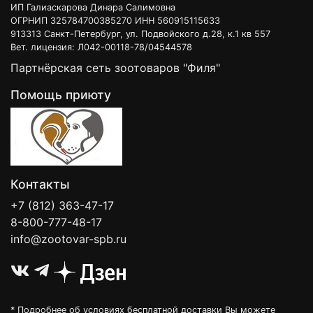
ИП Галиаскарова Динара Салимовна
ОГРНИП 325784700385270 ИНН 560915115633
913313 Санкт-Петербург, ул. Подвойского д.28, к.1 кв 557
Вет. лицензия: Л042-00118-78/04544578
Партнёрская сеть зоотоваров "Филя"
Помощь приюту
Контакты
+7 (812) 363-47-17
8-800-777-48-17
info@zootovar-spb.ru
* Подробнее об условиях бесплатной доставки Вы можете