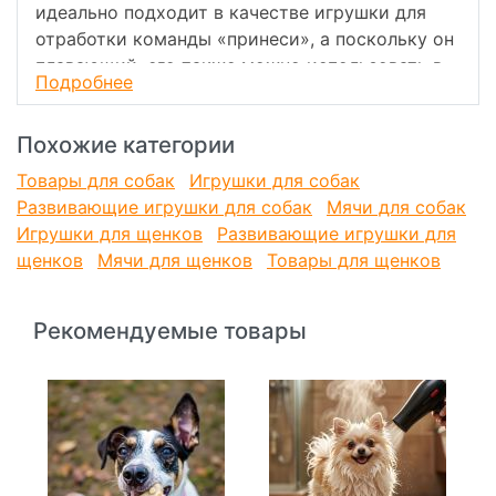
идеально подходит в качестве игрушки для
отработки команды «принеси», а поскольку он
плавающий, его также можно использовать в
Подробнее
море, в бассейне или в ручьях. Он достаточно
легкий, что позволяет избежать ушибов или
Похожие категории
травм питомца при броске.
Игрушка-диспенсер для собак
Товары для собак
Игрушки для собак
Поместите внутрь игрушки любимые
Развивающие игрушки для собак
Мячи для собак
влажные/сухие корма или паштеты вашей
Игрушки для щенков
Развивающие игрушки для
собаки, чтобы продлить время игры
щенков
Мячи для щенков
Товары для щенков
Способствует правильной гигиене зубов
благодаря эффекту механической очистки
Рекомендуемые товары
зубов при укусе
Стимулирует и удовлетворяет
естественную потребность собаки жевать
и играть
Изготовлена из нетоксичного материала
(термопластичный полиуретан)
Чрезвычайно прочный эластичный