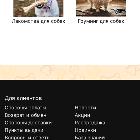
материал
Суперустойчив к воздействию острых
Лакомства для собак
зубов собаки и укусам
Груминг для собак
Сверхлегкая, легко отскакивающая и
плавающая
Идеально подходит в качестве игрушки
для отработки команды «принеси»
Не повреждает зубы животного
Предотвращает ушибы и травмы
животного при броске
Изготовлено в Италии
Представлена различными размерами
Диспенсер M: диаметр 6,3 см
Для клиентов
Диспенсер L: диаметр 8 см
Способы оплаты
Новости
Возврат и обмен
Акции
Способы доставки
Распродажа
Пункты выдачи
Новинки
Вопросы и ответы
База знаний