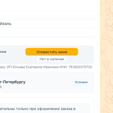
йвань
Оповестить меня
нное
Нет в наличии
вец: ИП Юльева Екатерина Ивановна
ИНН: 783900370730
т-Петербургу
Условия
уб
ительны только при оформлении заказа в