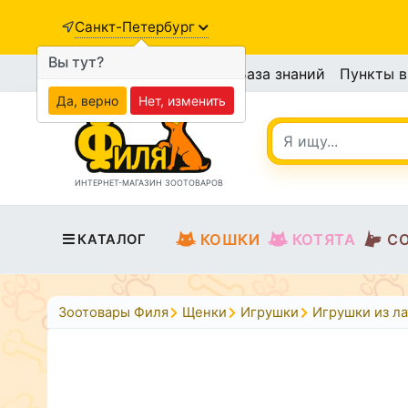
Санкт-Петербург
Вы тут?
База знаний
Пункты 
Да, верно
Нет, изменить
ИНТЕРНЕТ-МАГАЗИН ЗООТОВАРОВ
КОШКИ
КОТЯТА
С
КАТАЛОГ
Зоотовары Филя
Щенки
Игрушки
Игрушки из ла