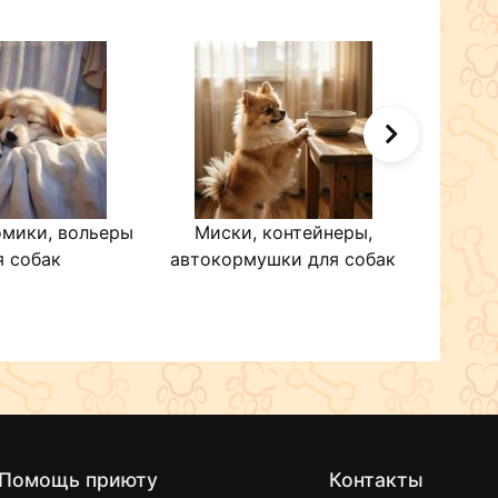
омики, вольеры
Миски, контейнеры,
Оде
я собак
автокормушки для собак
Помощь приюту
Контакты