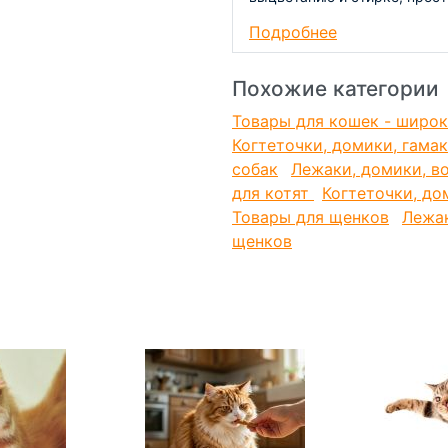
лежак для животных подарит
Подробнее
его сон более качественным
Похожие категории
Товары для кошек - широк
Когтеточки, домики, гама
собак
Лежаки, домики, в
для котят
Когтеточки, до
Товары для щенков
Лежак
щенков