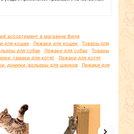
 тепло и уют вашему питомцу, а также сделает 
 и комфортным! 
ий ассортимент в магазине Филя
ки для кошек
Лежаки для кошек
Товары для
ольеры для собак
Лежаки для собак
Товары
мики, гамаки для котят
Лежаки для котят
и, домики, вольеры для щенков
Лежаки для