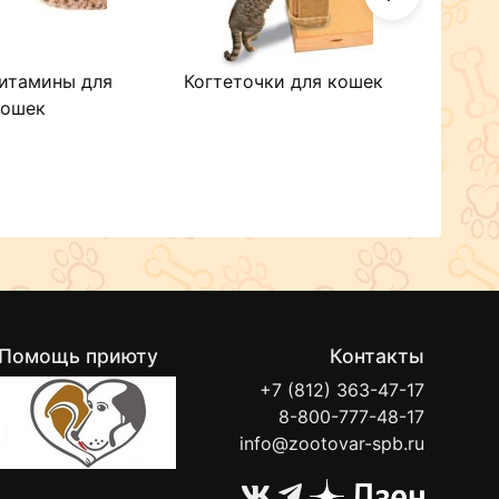
итамины для
Когтеточки для кошек
Ковр
кошек
Помощь приюту
Контакты
+7 (812) 363-47-17
8-800-777-48-17
info@zootovar-spb.ru