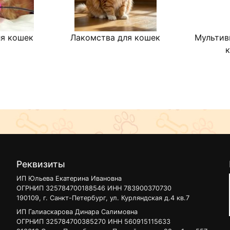
я кошек
Лакомства для кошек
Мультив
Реквизиты
ИП Юльева Екатерина Ивановна
ОГРНИП 325784700188546 ИНН 783900370730
190109, г. Санкт-Петербург, ул. Курляндская д.4 кв.7
ИП Галиаскарова Динара Салимовна
ОГРНИП 325784700385270 ИНН 560915115633