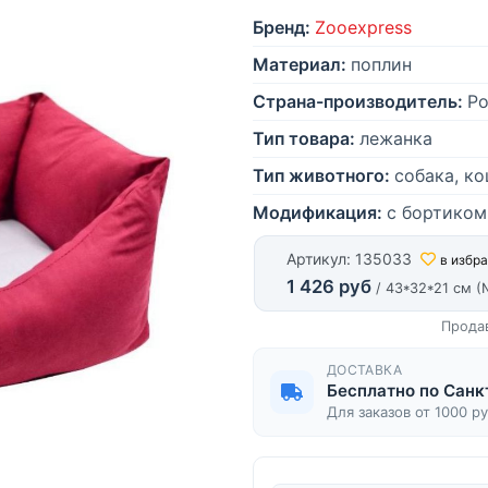
Бренд:
Zooexpress
Материал:
поплин
Страна-производитель:
Ро
Тип товара:
лежанка
Тип животного:
собака, к
Модификация:
с бортиком
Артикул: 135033
в избр
1 426 руб
/ 43*32*21 см 
Прода
ДОСТАВКА
Бесплатно по Санк
Для заказов от 1000 р