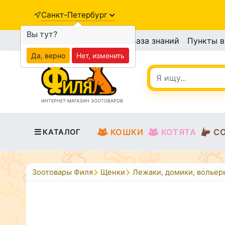
Санкт-Петербург
Вы тут?
База знаний
Пункты 
Да, верно
Нет, изменить
ИНТЕРНЕТ-МАГАЗИН ЗООТОВАРОВ
КОШКИ
КОТЯТА
С
КАТАЛОГ
Зоотовары Филя
Щенки
Лежаки, домики, вольер