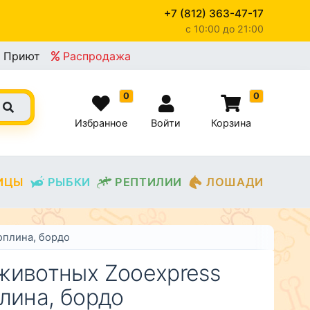
+7 (812) 363-47-17
c 10:00 до 21:00
×
Приют
Распродажа
0
0
Избранное
Войти
Корзина
ИЦЫ
РЫБКИ
РЕПТИЛИИ
ЛОШАДИ
оплина, бордо
животных Zooexpress
лина, бордо