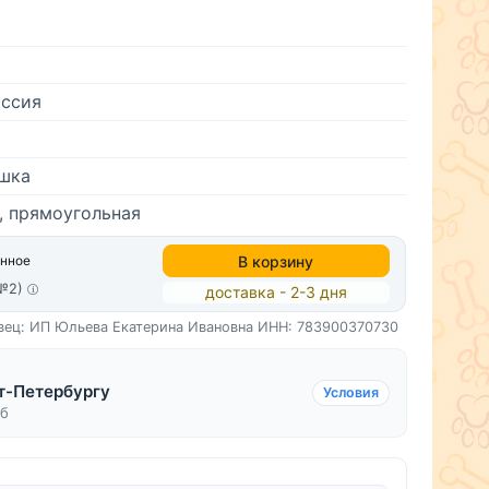
ссия
ошка
, прямоугольная
В корзину
анное
(№2)
доставка - 2-3 дня
вец: ИП Юльева Екатерина Ивановна
ИНН: 783900370730
т-Петербургу
Условия
уб