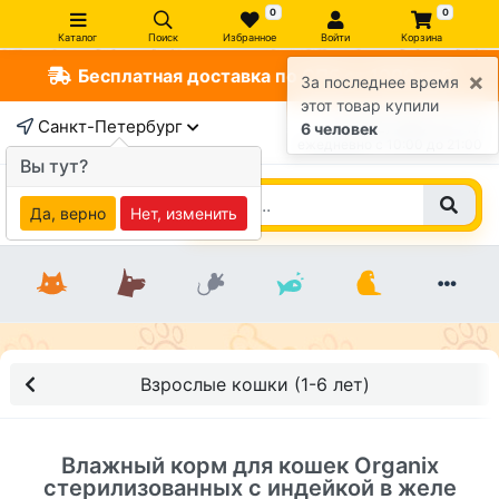
0
0
Каталог
Поиск
Избранное
Войти
Корзина
Бесплатная доставка по СПб от 1000 руб
×
За последнее время
этот товар купили
Санкт-Петербург
+7 (812) 363-47-17
6 человек
ежедневно c 10:00 до 21:00
Вы тут?
Да, верно
Нет, изменить
Взрослые кошки (1-6 лет)
Влажный корм для кошек Organix
стерилизованных с индейкой в желе