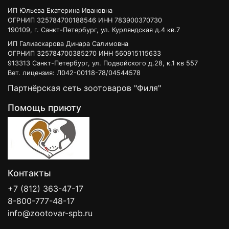
ИП Юльева Екатерина Ивановна
ОГРНИП 325784700188546 ИНН 783900370730
190109, г. Санкт-Петербург, ул. Курляндская д.4 кв.7
ИП Галиаскарова Динара Салимовна
ОГРНИП 325784700385270 ИНН 560915115633
913313 Санкт-Петербург, ул. Подвойского д.28, к.1 кв 557
Вет. лицензия: Л042-00118-78/04544578
Партнёрская сеть зоотоваров "Филя"
Помощь приюту
Контакты
+7 (812) 363-47-17
8-800-777-48-17
info@zootovar-spb.ru