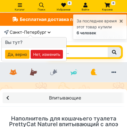
0
0
Каталог
Поиск
Избранное
Войти
Корзина
Бесплатная доставка по СПб от 1000 руб
×
За последнее время
этот товар купили
Санкт-Петербург
+7 (812) 363-47-17
6 человек
ежедневно c 10:00 до 21:00
Вы тут?
Да, верно
Нет, изменить
Впитывающие
Наполнитель для кошачьего туалета
PrettyCat Naturel впитывающий с алоэ