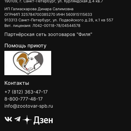
190109, г. Санкт-Петербург, ул. Курляндская д.4 кв.7
ИП Галиаскарова Динара Салимовна
ОГРНИП 325784700385270 ИНН 560915115633
913313 Санкт-Петербург, ул. Подвойского д.28, к.1 кв 557
Вет. лицензия: Л042-00118-78/04544578
Партнёрская сеть зоотоваров "Филя"
Помощь приюту
Контакты
+7 (812) 363-47-17
8-800-777-48-17
info@zootovar-spb.ru