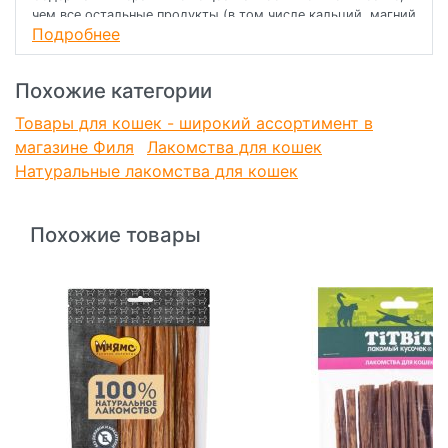
чем все остальные продукты (в том числе кальций, магний
Подробнее
и фосфор), жирорастворимые витамины, а также
водорастворимые витамины
Похожие категории
Товары для кошек - широкий ассортимент в
магазине Филя
Лакомства для кошек
Натуральные лакомства для кошек
Похожие товары