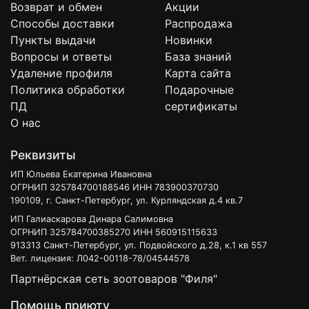
Возврат и обмен
Акции
Способы доставки
Распродажа
Пункты выдачи
Новинки
Вопросы и ответы
База знаний
Удаление профиля
Карта сайта
Политика обработки
Подарочные
ПД
сертификаты
О нас
Реквизиты
ИП Юльева Екатерина Ивановна
ОГРНИП 325784700188546 ИНН 783900370730
190109, г. Санкт-Петербург, ул. Курляндская д.4 кв.7
ИП Галиаскарова Динара Салимовна
ОГРНИП 325784700385270 ИНН 560915115633
913313 Санкт-Петербург, ул. Подвойского д.28, к.1 кв 557
Вет. лицензия: Л042-00118-78/04544578
Партнёрская сеть зоотоваров "Филя"
Помощь приюту