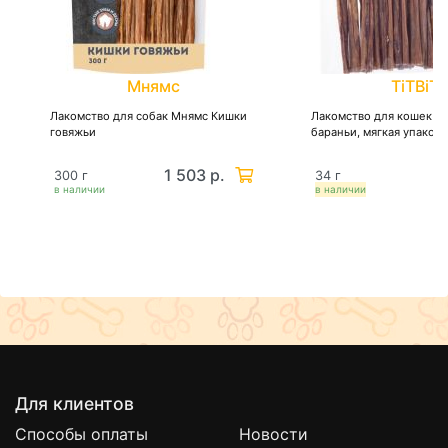
Мнямс
TiTBiT
Лакомство для собак Мнямс Кишки
Лакомство для кошек Ti
говяжьи
бараньи, мягкая упаковк
1 503 р.
1
300 г
34 г
в наличии
в наличии
Для клиентов
Способы оплаты
Новости