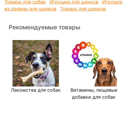
Товары для собак
Игрушки для щенков
Игрушки
из резины для щенков
Товары для щенков
Рекомендуемые товары
Лакомства для собак
Витамины, пищевые
В
добавки для собак