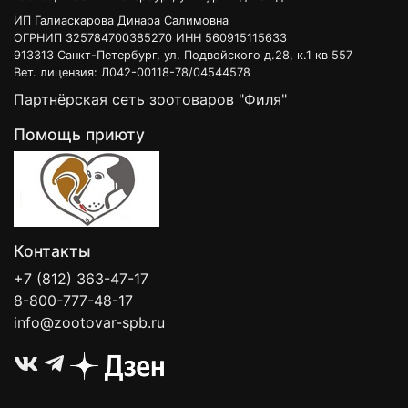
ИП Галиаскарова Динара Салимовна
ОГРНИП 325784700385270 ИНН 560915115633
913313 Санкт-Петербург, ул. Подвойского д.28, к.1 кв 557
Вет. лицензия: Л042-00118-78/04544578
Партнёрская сеть зоотоваров "Филя"
Помощь приюту
Контакты
+7 (812) 363-47-17
8-800-777-48-17
info@zootovar-spb.ru