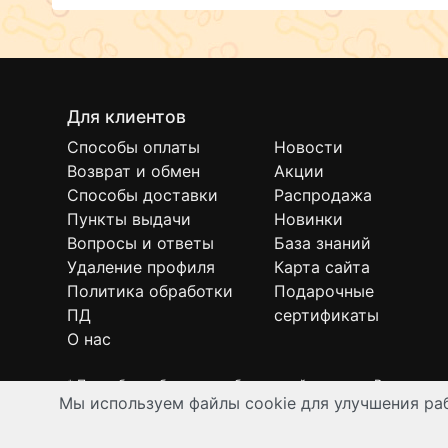
Для клиентов
Способы оплаты
Новости
Возврат и обмен
Акции
Способы доставки
Распродажа
Пункты выдачи
Новинки
Вопросы и ответы
База знаний
Удаление профиля
Карта сайта
Политика обработки
Подарочные
ПД
сертификаты
О нас
* Подробнее об условиях бесплатной доставки Вы можете
Мы используем файлы cookie для улучшения раб
Интернет-зоомагазин "Филя". Контент на сайте предназнач
© Все права защищены 2008-2026 г.
Разработка и автоматизация:
Ангелы-АйТи