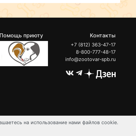
Помощь приюту
Контакты
+7 (812) 363-47-17
8-800-777-48-17
info@zootovar-spb.ru
ашаетесь на использование нами файлов cookie.
ируются публичной офертой.