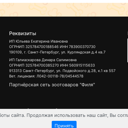
Реквизиты
ИП Юльева Екатерина Ивановна
ОГРНИП 325784700188546 ИНН 783900370730
190109, г. Санкт-Петербург, ул. Курляндская д.4 кв.7
ИП Галиаскарова Динара Салимовна
ОГРНИП 325784700385270 ИНН 560915115633
913313 Санкт-Петербург, ул. Подвойского д.28, к.1 кв 557
Вет. лицензия: Л042-00118-78/04544578
Партнёрская сеть зоотоваров "Филя"
 узнать на нашей
интерактивной карте
.
оты сайта. Продолжая использовать наш сайт, Вы согл
ен для лиц старше 16 лет. Все данные представленные на сайте регул
Принять