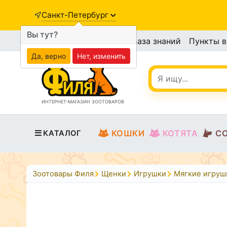
Санкт-Петербург
Вы тут?
База знаний
Пункты 
Да, верно
Нет, изменить
ИНТЕРНЕТ-МАГАЗИН ЗООТОВАРОВ
КОШКИ
КОТЯТА
С
КАТАЛОГ
Зоотовары Филя
Щенки
Игрушки
Мягкие игруш