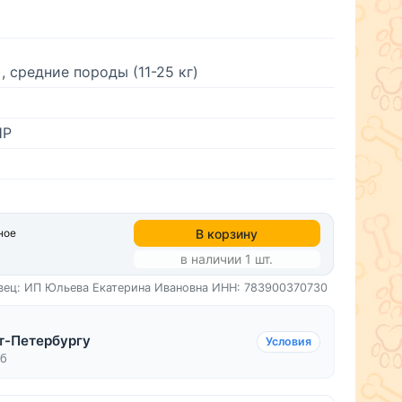
, средние породы (11-25 кг)
НР
В корзину
ное
в наличии 1 шт.
вец: ИП Юльева Екатерина Ивановна
ИНН: 783900370730
т-Петербургу
Условия
уб