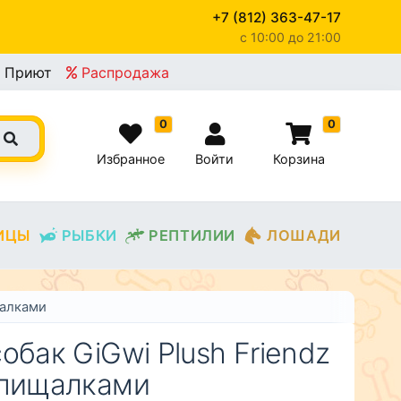
+7 (812) 363-47-17
c 10:00 до 21:00
×
Приют
Распродажа
0
0
Избранное
Войти
Корзина
ИЦЫ
РЫБКИ
РЕПТИЛИИ
ЛОШАДИ
щалками
обак GiGwi Plush Friendz
 пищалками