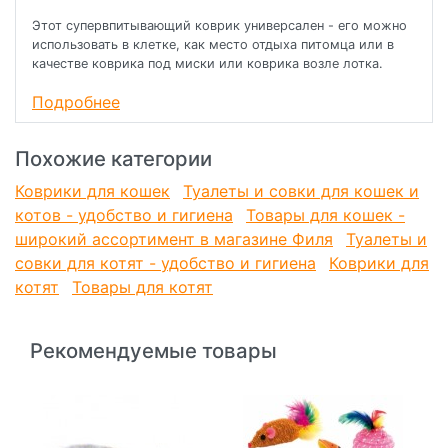
Этот супервпитывающий коврик универсален - его можно
использовать в клетке, как место отдыха питомца или в
качестве коврика под миски или коврика возле лотка.
Коврик необходимо стирать отдельно от прочих вещей.
Подробнее
Нельзя использовать кондиционер и отбеливатель. После
стирки коврик выжать и повесить для сушки
Похожие категории
Коврики для кошек
Туалеты и совки для кошек и
котов - удобство и гигиена
Товары для кошек -
широкий ассортимент в магазине Филя
Туалеты и
совки для котят - удобство и гигиена
Коврики для
котят
Товары для котят
Рекомендуемые товары