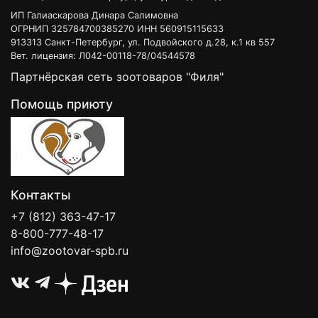
ИП Галиаскарова Динара Салимовна
ОГРНИП 325784700385270 ИНН 560915115633
913313 Санкт-Петербург, ул. Подвойского д.28, к.1 кв 557
Вет. лицензия: Л042-00118-78/04544578
Партнёрская сеть зоотоваров "Филя"
Помощь приюту
Контакты
+7 (812) 363-47-17
8-800-777-48-17
info@zootovar-spb.ru