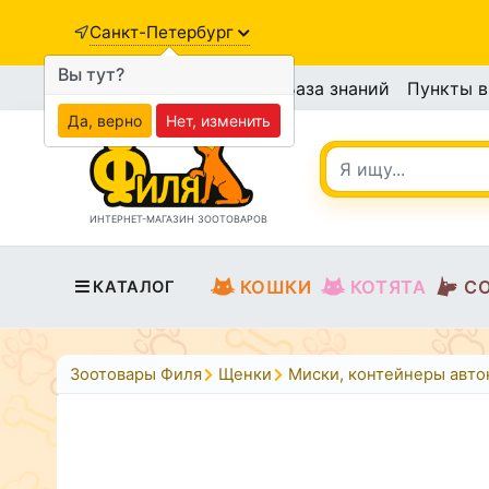
Санкт-Петербург
Вы тут?
База знаний
Пункты 
Да, верно
Нет, изменить
ИНТЕРНЕТ-МАГАЗИН ЗООТОВАРОВ
КОШКИ
КОТЯТА
С
КАТАЛОГ
Зоотовары Филя
Щенки
Миски, контейнеры авт