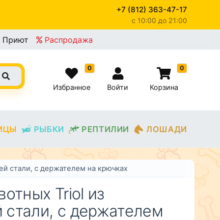
+7 (812) 363-47-17
c 10:00 до 21:00
×
Приют
Распродажа
0
0
Избранное
Войти
Корзина
ИЦЫ
РЫБКИ
РЕПТИЛИИ
ЛОШАДИ
ей стали, с держателем на крючках
отных Triol из
стали, с держателем