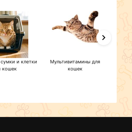
 сумки и клетки
Мультивитамины для
Когт
я кошек
кошек