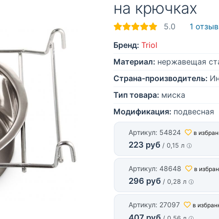
на крючках
5.0
1 отзыв
Бренд:
Triol
Материал:
нержавещая ст
Страна-производитель:
И
Тип товара:
миска
Модификация:
подвесная
Артикул: 54824
в избра
223 руб
/ 0,15 л
Артикул: 48648
в избра
296 руб
/ 0,28 л
Артикул: 27097
в избран
407 руб
/ 0,56 л