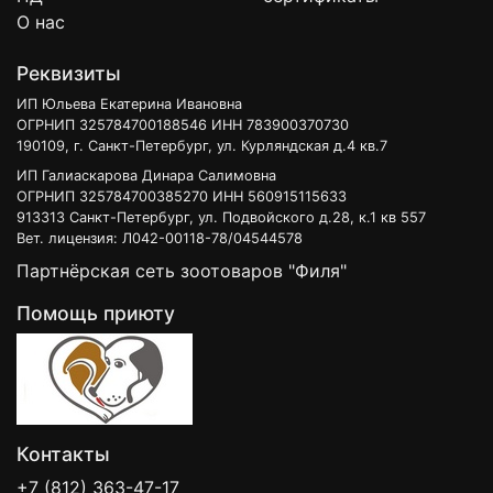
О нас
Реквизиты
ИП Юльева Екатерина Ивановна
ОГРНИП 325784700188546 ИНН 783900370730
190109, г. Санкт-Петербург, ул. Курляндская д.4 кв.7
ИП Галиаскарова Динара Салимовна
ОГРНИП 325784700385270 ИНН 560915115633
913313 Санкт-Петербург, ул. Подвойского д.28, к.1 кв 557
Вет. лицензия: Л042-00118-78/04544578
Партнёрская сеть зоотоваров "Филя"
Помощь приюту
Контакты
+7 (812) 363-47-17