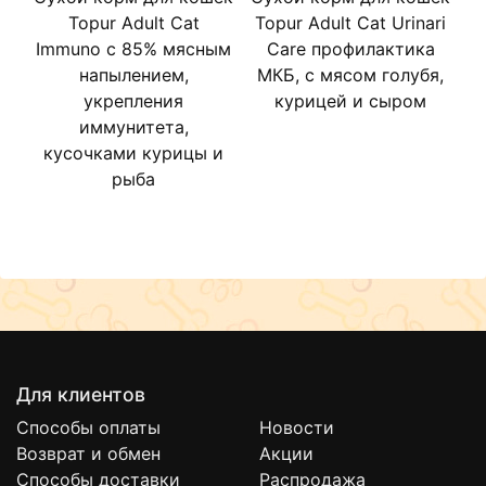
Topur Adult Cat
Topur Adult Cat Urinari
T
Immuno c 85% мясным
Care профилактика
напылением,
МКБ, с мясом голубя,
укрепления
курицей и сыром
иммунитета,
кусочками курицы и
рыба
Для клиентов
Способы оплаты
Новости
Возврат и обмен
Акции
Способы доставки
Распродажа