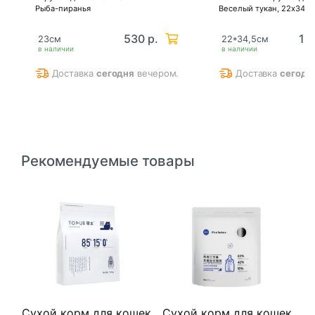
Рыба-пиранья
Веселый тукан, 22х34,5
530 р.
1 3
23см
22*34,5см
в наличии
в наличии
Доставка
сегодня
вечером.
Доставка
сегодн
Рекомендуемые товары
Сухой корм для кошек
Сухой корм для кошек
С