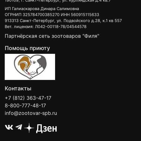
190109, г. Санкт-Петербург, ул. Курляндская д.4 кв.7
ИП Галиаскарова Динара Салимовна
ОГРНИП 325784700385270 ИНН 560915115633
913313 Санкт-Петербург, ул. Подвойского д.28, к.1 кв 557
Вет. лицензия: Л042-00118-78/04544578
Партнёрская сеть зоотоваров "Филя"
Помощь приюту
Контакты
+7 (812) 363-47-17
8-800-777-48-17
info@zootovar-spb.ru