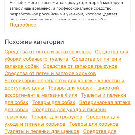
Helmetex – это не освежитель воздуха, который маскирует
запах лишь временно, а профессиональное средство,
разработанное российскими учеными, которое удаляет
источник неприятного запаха животных с вещей и
Подробнее
предметов: с дивана, кресла, стула и другой мягкой
мебели, с ковров, ламината и других напольных покрытий,
с подушек, одеял, занавесок, дверей, стен и т.д., а также
Похожие категории
эффективен для обработки в труднодоступных местах.
Средства от пятен и запахов кошек
Средства для
Helmetex Pets безопасен для обработки любых
уборки собачьего туалета
Средства от пятен и
материалов: текстиль, поролон, натуральная и
искусственная кожа, замша, пластик и т.д.
запахов собак
Средства от запахов грызунов
Средства от пятен и запахов хорьков
Предосторожности: Не рекомендуется обрабатывать
Ветеринарные препараты для кошек - качество и
кошачий туалет/лоток. При распылении не допускайте
попадания на слизистую оболочку людей и животных.
доступные цены
Товары для кошек - широкий
ассортимент в магазине Филя
Туалеты и пеленки
Безопасен для кожи людей. Обладает также
для собак
Товары для собак
Ветеринарная аптека
антибактериальным и дезинфицирующим действием.
для собак
Средства для ухода и гигиены
Отпугивающий эффект может не действовать на некоторых
грызунов
Товары для грызунов
Средства для
животных по причине психологии животного на
ухода и гигиены хорьков
Товары для хорьков
подавление чужих запахов.
Туалеты и пеленки для щенков
Средства для