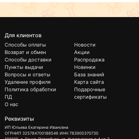
антибактериальные компоненты, отдушка и консервант.
Срок годности: Минимум 36 месяцев Условия хранения:
Температурный режим для нормального
функционирования от - 40°С до +40°С.
Для клиентов
Способы оплаты
Новости
Возврат и обмен
Акции
Способы доставки
Распродажа
Пункты выдачи
Новинки
Вопросы и ответы
База знаний
Удаление профиля
Карта сайта
Политика обработки
Подарочные
ПД
сертификаты
О нас
Реквизиты
ИП Юльева Екатерина Ивановна
ОГРНИП 325784700188546 ИНН 783900370730