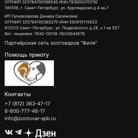
ОГРНИП 325784700188546 ИНН 783900370730
190109, г. Санкт-Петербург, ул. Курляндская д.4 кв.7
ИП Галиаскарова Динара Салимовна
ОГРНИП 325784700385270 ИНН 560915115633
913313 Санкт-Петербург, ул. Подвойского д.28, к.1 кв 557
Вет. лицензия: Л042-00118-78/04544578
Партнёрская сеть зоотоваров "Филя"
Помощь приюту
Контакты
+7 (812) 363-47-17
8-800-777-48-17
info@zootovar-spb.ru