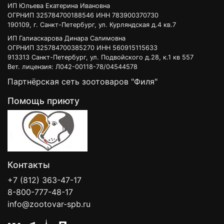
ИП Юльева Екатерина Ивановна
ОГРНИП 325784700188546 ИНН 783900370730
190109, г. Санкт-Петербург, ул. Курляндская д.4 кв.7
ИП Галиаскарова Динара Салимовна
ОГРНИП 325784700385270 ИНН 560915115633
913313 Санкт-Петербург, ул. Подвойского д.28, к.1 кв 557
Вет. лицензия: Л042-00118-78/04544578
Партнёрская сеть зоотоваров "Филя"
Помощь приюту
Контакты
+7 (812) 363-47-17
8-800-777-48-17
info@zootovar-spb.ru