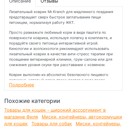
Описание
Отзывы
Лизательный коврик Mr.Kranch для медленного поедания
предотвращает сверх быстрое заглатывание пищи
питомцем, нормализуя работу ЖКТ.
Просто размажьте любимый корм в виде паштета по
поверхности коврика, используя лопатку в комплекте, и
порадуйте своего питомца интерактивной игрой.
Кинологии и зоопсихологи рекомендуют использовать
лизательный коврик в качестве анти-стресс терапии при
посещении ветеринарной клиники, грум-салона или для
снижения уровня скуки при расставании с хозяином.
Коврик выполнен из абсолютно безопасного пищевого
силикона, который легко промывается в воде после
Подробнее
окончания приема пищи. Удобные присоски на оборотной
стороне коврика предотвращают от скольжения по полу, а
так же служат удобным креплением для ванны в грум-
Похожие категории
салоне или стола в ветеринарной клинике.
Товары для кошек - широкий ассортимент в
Как использовать:
магазине Филя
Миски, контейнеры, автокормушки
- Распакуйте лизательный коврик и убедитесь, что все
для кошек
Товары для собак
Миски, контейнеры,
этикетки и сопутствующие пластиковые элементы