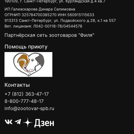
190109, г. Санкт-Петербург, ул. Курляндская д.4 кв.7
ИП Галиаскарова Динара Салимовна
ОГРНИП 325784700385270 ИНН 560915115633
913313 Санкт-Петербург, ул. Подвойского д.28, к.1 кв 557
Вет. лицензия: Л042-00118-78/04544578
Партнёрская сеть зоотоваров "Филя"
Помощь приюту
Контакты
+7 (812) 363-47-17
8-800-777-48-17
info@zootovar-spb.ru