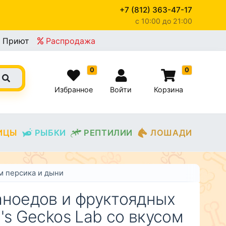
+7 (812) 363-47-17
c 10:00 до 21:00
×
Приют
Распродажа
0
0
Избранное
Войти
Корзина
ИЦЫ
РЫБКИ
РЕПТИЛИИ
ЛОШАДИ
м персика и дыни
аноедов и фруктоядных
's Geckos Lab со вкусом