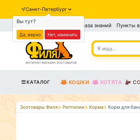
Санкт-Петербург
Вы тут?
База знаний
Пункты 
Да, верно
Нет, изменить
ИНТЕРНЕТ-МАГАЗИН ЗООТОВАРОВ
КОШКИ
КОТЯТА
С
КАТАЛОГ
Зоотовары Филя
Рептилии
Корма
Корм для бан