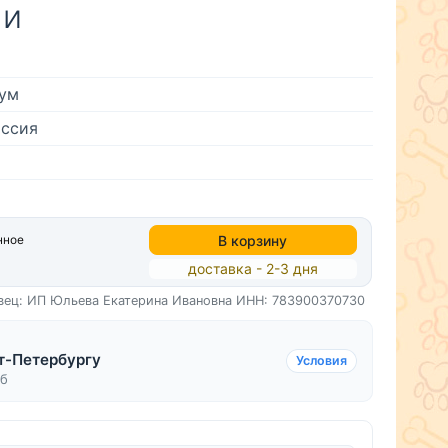
ни
ум
ссия
В корзину
нное
доставка - 2-3 дня
вец: ИП Юльева Екатерина Ивановна
ИНН: 783900370730
т-Петербургу
Условия
уб