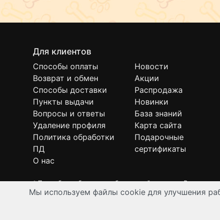
Для клиентов
Способы оплаты
Новости
Возврат и обмен
Акции
Способы доставки
Распродажа
Пункты выдачи
Новинки
Вопросы и ответы
База знаний
Удаление профиля
Карта сайта
Политика обработки
Подарочные
ПД
сертификаты
О нас
* Подробнее об условиях бесплатной доставки Вы можете
Мы используем файлы cookie для улучшения раб
Интернет-зоомагазин "Филя". Контент на сайте предназнач
© Все права защищены 2008-2026 г.
Разработка и автоматизация:
Ангелы-АйТи