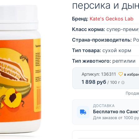
персика и ды
Бренд:
Kate's Geckos Lab
Класс корма:
супер-преми
Страна-производитель:
Ро
Тип товара:
сухой корм
Тип животного:
рептилии
Артикул: 136311
в избра
1 898 руб
/ 100 г
Прода
ДОСТАВКА
Бесплатно по Санк
Для заказов от 1000 р