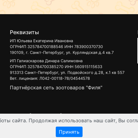
Реквизиты
ИП Юльева Екатерина Ивановна
ОГРНИП 325784700188546 ИНН 783900370730
190109, г. Санкт-Петербург, ул. Курляндская д.4 кв.7
ИП Галиаскарова Динара Салимовна
ОГРНИП 325784700385270 ИНН 560915115633
913313 Санкт-Петербург, ул. Подвойского д.28, к.1 кв 557
Вет. лицензия: Л042-00118-78/04544578
Партнёрская сеть зоотоваров "Филя"
 узнать на нашей
интерактивной карте
.
оты сайта. Продолжая использовать наш сайт, Вы согл
ен для лиц старше 16 лет. Все данные представленные на сайте регул
Принять