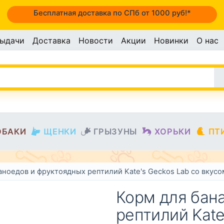
Бесплатная доставка по СПб от 1000 руб!*
выдачи
Доставка
Новости
Акции
Новинки
О нас
ОБАКИ
ЩЕНКИ
ГРЫЗУНЫ
ХОРЬКИ
ПТ
аноедов и фруктоядных рептилий Kate's Geckos Lab со вкусо
Корм для бан
рептилий Kate