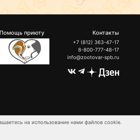
Помощь приюту
Контакты
+7 (812) 363-47-17
8-800-777-48-17
info@zootovar-spb.ru
ашаетесь на использование нами файлов cookie.
ируются публичной офертой.