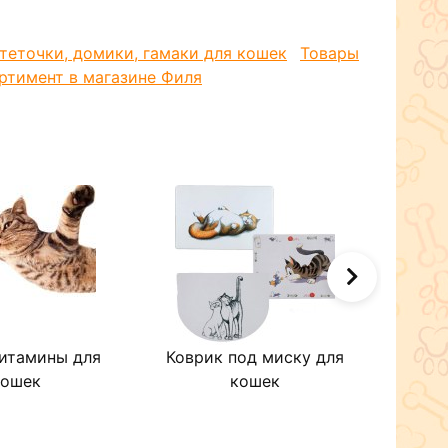
теточки, домики, гамаки для кошек
Товары
ртимент в магазине Филя
итамины для
Коврик под миску для
Уника
кошек
кошек