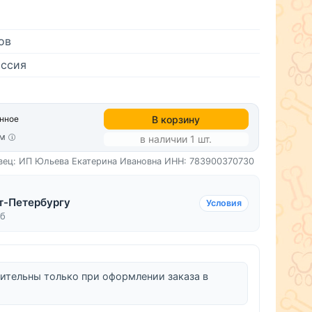
ов
ссия
В корзину
анное
см
в наличии 1 шт.
вец: ИП Юльева Екатерина Ивановна
ИНН: 783900370730
т-Петербургу
Условия
уб
ительны только при оформлении заказа в