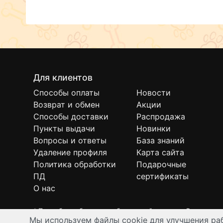
Для клиентов
Способы оплаты
Новости
Возврат и обмен
Акции
Способы доставки
Распродажа
Пункты выдачи
Новинки
Вопросы и ответы
База знаний
Удаление профиля
Карта сайта
Политика обработки
Подарочные
ПД
сертификаты
О нас
* Подробнее об условиях бесплатной доставки Вы можете
Мы используем файлы cookie для улучшения раб
Интернет-зоомагазин "Филя". Контент на сайте предназнач