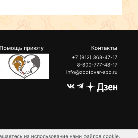
Помощь приюту
Контакты
+7 (812) 363-47-17
8-800-777-48-17
info@zootovar-spb.ru
ашаетесь на использование нами файлов cookie.
ируются публичной офертой.