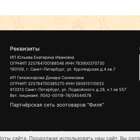
Реквизиты
ИП Юльева Екатерина Ивановна
ОГРНИП 325784700188546 ИНН 783900370730
190109, г. Санкт-Петербург, ул. Курляндская д.4 кв.7
ИП Галиаскарова Динара Салимовна
ОГРНИП 325784700385270 ИНН 560915115633
913313 Санкт-Петербург, ул. Подвойского д.28, к.1 кв 557
Вет. лицензия: Л042-00118-78/04544578
Партнёрская сеть зоотоваров "Филя"
 узнать на нашей
интерактивной карте
.
оты сайта. Продолжая использовать наш сайт, Вы согл
ен для лиц старше 16 лет. Все данные представленные на сайте регул