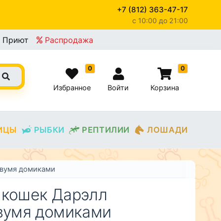
+7 (812) 363-47-17
c 10:00 до 21:00
×
Приют
Распродажа
0
0
Избранное
Войти
Корзина
ИЦЫ
РЫБКИ
РЕПТИЛИИ
ЛОШАДИ
двумя домиками
 кошек Дарэлл
двумя домиками