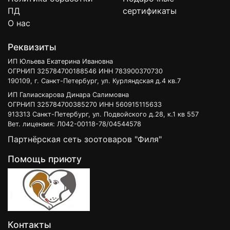
ПД
сертификаты
О нас
Реквизиты
ИП Юльева Екатерина Ивановна
ОГРНИП 325784700188546 ИНН 783900370730
190109, г. Санкт-Петербург, ул. Курляндская д.4 кв.7
ИП Галиаскарова Динара Салимовна
ОГРНИП 325784700385270 ИНН 560915115633
913313 Санкт-Петербург, ул. Подвойского д.28, к.1 кв 557
Вет. лицензия: Л042-00118-78/04544578
Партнёрская сеть зоотоваров "Филя"
Помощь приюту
Контакты