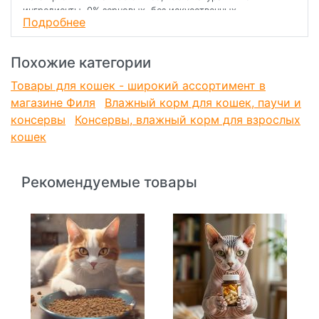
ингредиенты, 0% зерновых, без искусственных
Подробнее
ароматизаторов и красителей, без ГМО.
Похожие категории
Товары для кошек - широкий ассортимент в
магазине Филя
Влажный корм для кошек, паучи и
консервы
Консервы, влажный корм для взрослых
кошек
Рекомендуемые товары