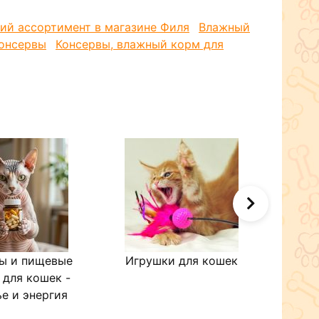
ий ассортимент в магазине Филя
Влажный
консервы
Консервы, влажный корм для
ы и пищевые
Игрушки для кошек
Кол
 для кошек -
е и энергия