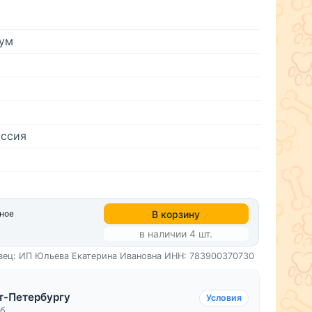
ум
)
ссия
В корзину
нное
в наличии 4 шт.
вец: ИП Юльева Екатерина Ивановна
ИНН: 783900370730
т-Петербургу
Условия
уб