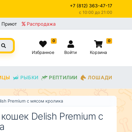
+7 (812) 363-47-17
c 10:00 до 21:00
×
Приют
Распродажа
0
0
Избранное
Войти
Корзина
ИЦЫ
РЫБКИ
РЕПТИЛИИ
ЛОШАДИ
ish Premium с мясом кролика
кошек Delish Premium с
а