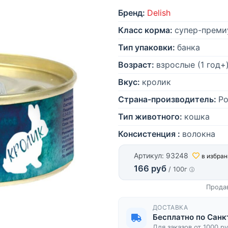
Бренд:
Delish
Класс корма:
супер-преми
Тип упаковки:
банка
Возраст:
взрослые (1 год+
Вкус:
кролик
Страна-производитель:
Ро
Тип животного:
кошка
Консистенция :
волокна
Артикул: 93248
в избра
166 руб
/ 100г
Прода
ДОСТАВКА
Бесплатно по Санк
Для заказов от 1000 р