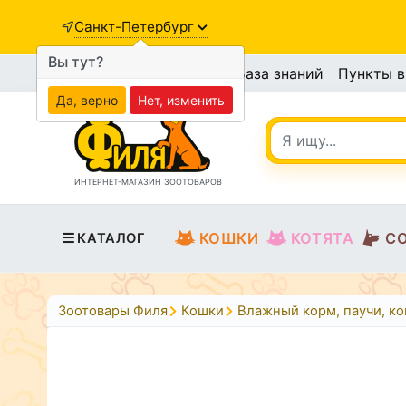
Санкт-Петербург
Вы тут?
База знаний
Пункты 
Да, верно
Нет, изменить
ИНТЕРНЕТ-МАГАЗИН ЗООТОВАРОВ
КОШКИ
КОТЯТА
С
КАТАЛОГ
Зоотовары Филя
Кошки
Влажный корм, паучи, к