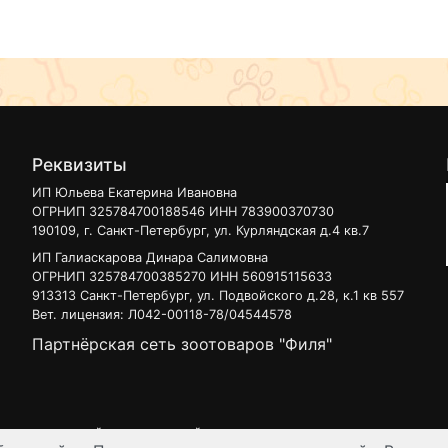
Реквизиты
ИП Юльева Екатерина Ивановна
ОГРНИП 325784700188546 ИНН 783900370730
190109, г. Санкт-Петербург, ул. Курляндская д.4 кв.7
ИП Галиаскарова Динара Салимовна
ОГРНИП 325784700385270 ИНН 560915115633
913313 Санкт-Петербург, ул. Подвойского д.28, к.1 кв 557
Вет. лицензия: Л042-00118-78/04544578
Партнёрская сеть зоотоваров "Филя"
 узнать на нашей
интерактивной карте
.