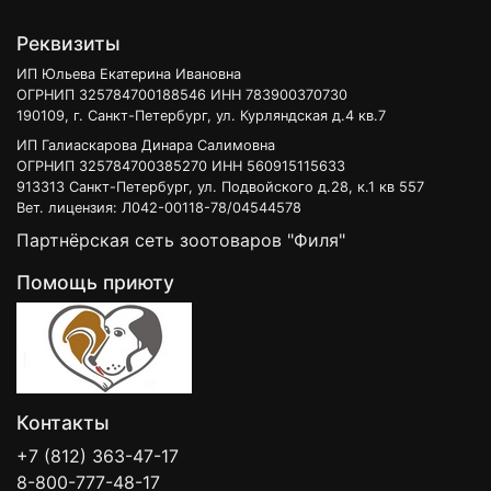
Реквизиты
ИП Юльева Екатерина Ивановна
ОГРНИП 325784700188546 ИНН 783900370730
190109, г. Санкт-Петербург, ул. Курляндская д.4 кв.7
ИП Галиаскарова Динара Салимовна
ОГРНИП 325784700385270 ИНН 560915115633
913313 Санкт-Петербург, ул. Подвойского д.28, к.1 кв 557
Вет. лицензия: Л042-00118-78/04544578
Партнёрская сеть зоотоваров "Филя"
Помощь приюту
Контакты
+7 (812) 363-47-17
8-800-777-48-17