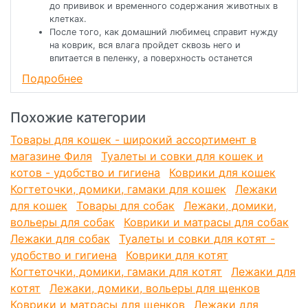
до прививок и временного содержания животных в
клетках.
После того, как домашний любимец справит нужду
на коврик, вся влага пройдет сквозь него и
впитается в пеленку, а поверхность останется
безупречно сухой и чистой!
Подробнее
Коврик удобно хранить – он мягкий, легко
складывается или скручивается в рулон.
Без проблем можно стирать в стиральной машинке
Похожие категории
при стандартной температуре до 40 градусов и
можно пылесосить!
Товары для кошек - широкий ассортимент в
Долго не теряет своих свойств.
магазине Филя
Туалеты и совки для кошек и
Размер каждого коврика 1м х 1,6м. Из них 1,52м в
котов - удобство и гигиена
Коврики для кошек
ширину – резиновая основа.
Когтеточки, домики, гамаки для кошек
Лежаки
Также каждый коврик имеет по 4 см с двух сторон
не прорезиненного материала. Эт
для кошек
Товары для собак
Лежаки, домики,
вольеры для собак
Коврики и матрасы для собак
и части либо можно отрезать, либо оставить.
Лежаки для собак
Туалеты и совки для котят -
удобство и гигиена
Коврики для котят
Когтеточки, домики, гамаки для котят
Лежаки для
котят
Лежаки, домики, вольеры для щенков
Коврики и матрасы для щенков
Лежаки для