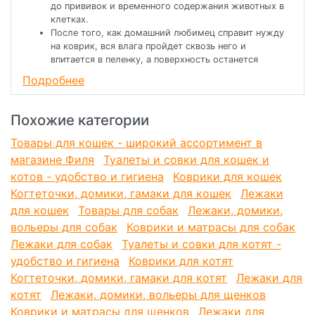
до прививок и временного содержания животных в
клетках.
После того, как домашний любимец справит нужду
на коврик, вся влага пройдет сквозь него и
впитается в пеленку, а поверхность останется
безупречно сухой и чистой!
Подробнее
Коврик удобно хранить – он мягкий, легко
складывается или скручивается в рулон
. Без проблем можно стирать в стиральной машинке
Похожие категории
при стандартной температуре до 40 градусов и
можно пылесосить!
Товары для кошек - широкий ассортимент в
Долго не теряет своих свойств.
магазине Филя
Туалеты и совки для кошек и
Размер каждого коврика 1м х 1,6м. Из них 1,52м в
котов - удобство и гигиена
Коврики для кошек
ширину – резиновая основа.
Когтеточки, домики, гамаки для кошек
Лежаки
Также каждый коврик имеет по 4 см с двух сторон
не прорезиненного материала.
для кошек
Товары для собак
Лежаки, домики,
Эти части либо можно отрезать, либо оставить.
вольеры для собак
Коврики и матрасы для собак
Лежаки для собак
Туалеты и совки для котят -
удобство и гигиена
Коврики для котят
Когтеточки, домики, гамаки для котят
Лежаки для
котят
Лежаки, домики, вольеры для щенков
Коврики и матрасы для щенков
Лежаки для