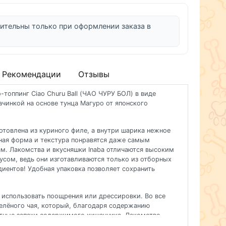
ительны только при оформлении заказа в
Рекомендации
Отзывы
топпинг Ciao Churu Ball (ЧАО ЧУРУ БОЛ) в виде
чинкой на основе тунца Магуро от японского
отовлена из куриного филе, а внутри шарика нежное
ная форма и текстура понравятся даже самым
м. Лакомства и вкусняшки Inaba отличаются высоким
сом, ведь они изготавливаются только из отборных
иентов! Удобная упаковка позволяет сохранить
 использовать поощрения или дрессировки. Во все
елёного чая, который, благодаря содержанию
ятные запахи содержимого кишечника. Лакомство
туральным антиоксидантом, поддерживающим