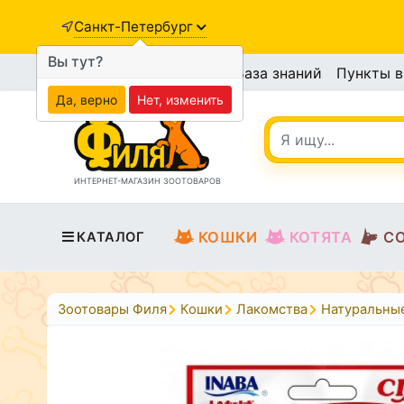
Санкт-Петербург
Вы тут?
База знаний
Пункты 
Да, верно
Нет, изменить
ИНТЕРНЕТ-МАГАЗИН ЗООТОВАРОВ
КОШКИ
КОТЯТА
С
КАТАЛОГ
Зоотовары Филя
Кошки
Лакомства
Натуральны