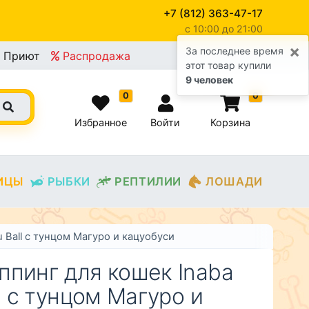
+7 (812) 363-47-17
c 10:00 до 21:00
×
За последнее время
Приют
Распродажа
этот товар купили
9 человек
0
0
Избранное
Войти
Корзина
ИЦЫ
РЫБКИ
РЕПТИЛИИ
ЛОШАДИ
 Ball с тунцом Магуро и кацуобуси
ппинг для кошек Inaba
ll с тунцом Магуро и