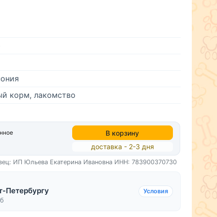
)
пония
ый корм, лакомство
В корзину
анное
доставка - 2-3 дня
вец: ИП Юльева Екатерина Ивановна
ИНН: 783900370730
т-Петербургу
Условия
уб