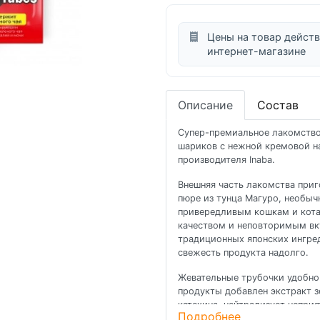
Цены на товар действ
интернет-магазине
Описание
Состав
Супер-премиальное лакомство-
шариков с нежной кремовой на
производителя Inaba.
Внешняя часть лакомства приг
пюре из тунца Магуро, необыч
привередливым кошкам и кота
качеством и неповторимым вку
традиционных японских ингред
свежесть продукта надолго.
Жевательные трубочки удобно
продукты добавлен экстракт з
катехина, нейтрализует непри
Подробнее
обогащено витамином Е — на