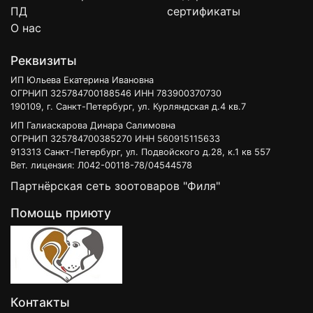
ПД
сертификаты
О нас
Реквизиты
ИП Юльева Екатерина Ивановна
ОГРНИП 325784700188546 ИНН 783900370730
190109, г. Санкт-Петербург, ул. Курляндская д.4 кв.7
ИП Галиаскарова Динара Салимовна
ОГРНИП 325784700385270 ИНН 560915115633
913313 Санкт-Петербург, ул. Подвойского д.28, к.1 кв 557
Вет. лицензия: Л042-00118-78/04544578
Партнёрская сеть зоотоваров "Филя"
Помощь приюту
Контакты