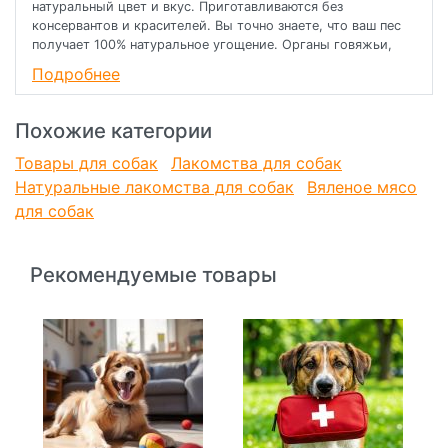
натуральный цвет и вкус. Приготавливаются без
консервантов и красителей. Вы точно знаете, что ваш пес
получает 100% натуральное угощение. Органы говяжьи,
баранье, кроличьи. Вес упаковки от 140 до 180 гр. Хранить
Подробнее
при комнатной температуре в сухом месте. Zip пакет
позволяет повторно использовать упаковку для хранения
лакомств. Упаковка может быть утилизирована путем
Похожие категории
сжигания. Срок годности 1 год
Товары для собак
Лакомства для собак
Натуральные лакомства для собак
Вяленое мясо
для собак
Рекомендуемые товары