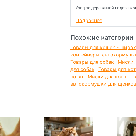
Уход за деревянной подставко
Цвет изделия: серебристый с
Подробнее
Объем: 0,33л. Размеры: внут
Похожие категории
Товары для кошек - широк
контейнеры, автокормушк
Товары для собак
Миски,
для собак
Товары для ко
котят
Миски для котят
Т
автокормушки для щенко