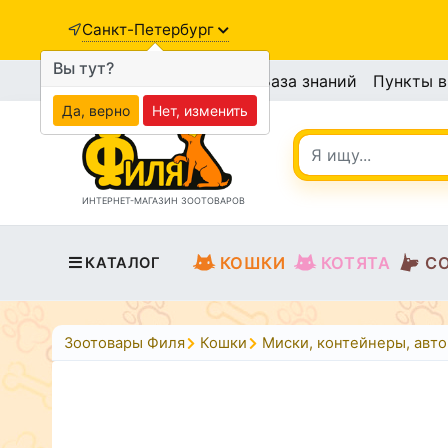
Санкт-Петербург
Вы тут?
База знаний
Пункты 
Да, верно
Нет, изменить
ИНТЕРНЕТ-МАГАЗИН ЗООТОВАРОВ
КОШКИ
КОТЯТА
С
КАТАЛОГ
Зоотовары Филя
Кошки
Миски, контейнеры, авт