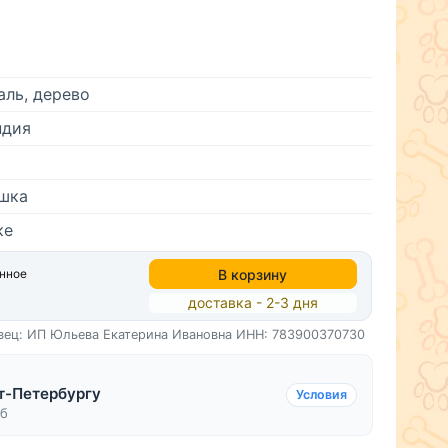
ль, дерево
ндия
ошка
ке
В корзину
анное
доставка - 2-3 дня
вец: ИП Юльева Екатерина Ивановна
ИНН: 783900370730
т-Петербургу
Условия
уб