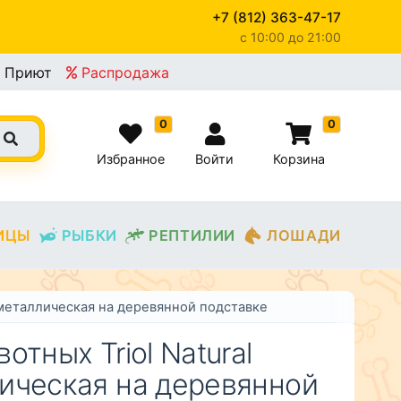
+7 (812) 363-47-17
c 10:00 до 21:00
×
Приют
Распродажа
0
0
Избранное
Войти
Корзина
ИЦЫ
РЫБКИ
РЕПТИЛИИ
ЛОШАДИ
о металлическая на деревянной подставке
отных Triol Natural
ическая на деревянной