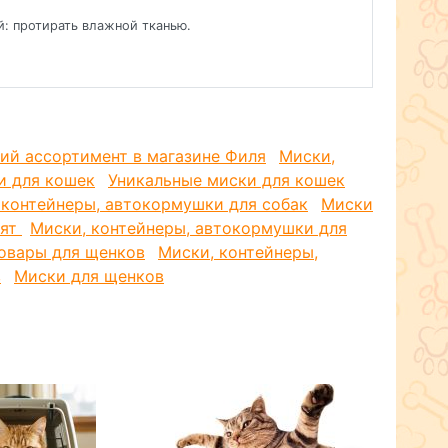
й: протирать влажной тканью.
 орехово-коричневым.
ренний диаметр 120мм, внешний диаметр 150мм.
ий ассортимент в магазине Филя
Миски,
и для кошек
Уникальные миски для кошек
 контейнеры, автокормушки для собак
Миски
тят
Миски, контейнеры, автокормушки для
овары для щенков
Миски, контейнеры,
в
Миски для щенков