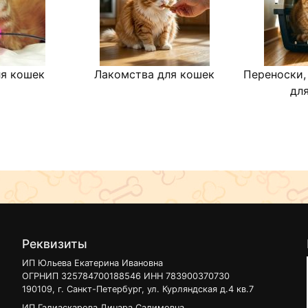
я кошек
Лакомства для кошек
Переноски,
дл
Реквизиты
ИП Юльева Екатерина Ивановна
ОГРНИП 325784700188546 ИНН 783900370730
190109, г. Санкт-Петербург, ул. Курляндская д.4 кв.7
ИП Галиаскарова Динара Салимовна