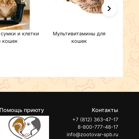
 сумки и клетки
Мультивитамины для
Когт
я кошек
кошек
Помощь приюту
Контакты
+7 (812) 363-47-17
8-800-777-48-17
info@zootovar-spb.ru