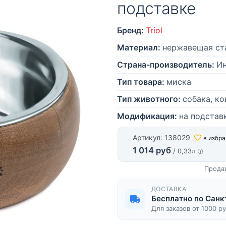
подставке
Бренд:
Triol
Материал:
нержавещая ста
Страна-производитель:
И
Тип товара:
миска
Тип животного:
собака, к
Модификация:
на подстав
Артикул: 138029
в избр
1 014 руб
/ 0,33л
Прода
ДОСТАВКА
Бесплатно по Санк
Для заказов от 1000 р