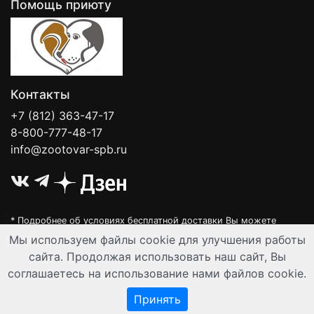
Помощь приюту
Контакты
+7 (812) 363-47-17
8-800-777-48-17
info@zootovar-spb.ru
* Подробнее об условиях бесплатной доставки Вы можете
узнать на нашей
интерактивной карте
.
Мы используем файлы cookie для улучшения работы
Интернет-зоомагазин "Филя". Контент на сайте предназначен для
сайта. Продолжая использовать наш сайт, Вы
лиц старше 16 лет. Все данные представленные на сайте
соглашаетесь на использование нами файлов cookie.
регулируются публичной офертой.
© Все права защищены 2008-2026 г.
Принять
Разработка и автоматизация:
Ангелы-АйТи