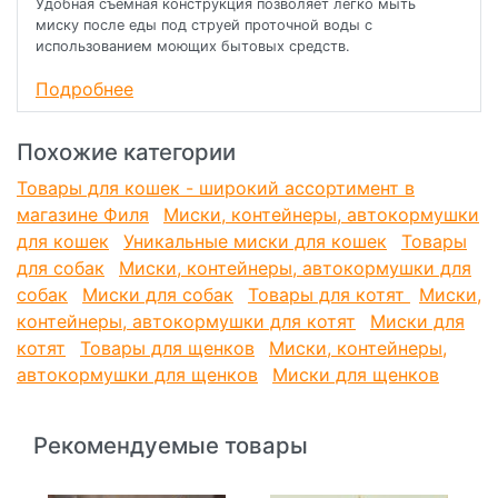
Удобная съемная конструкция позволяет легко мыть
миску после еды под струей проточной воды с
использованием моющих бытовых средств.
Прорезиненное основание обеспечивает максимальную
Подробнее
устойчивость, препятствуя скольжению изделия во время
использования, а оригинальный принт сделает такую
Похожие категории
миску украшением любого интерьера.
Товары для кошек - широкий ассортимент в
Цвет изделия: серебристо-белый. Объем: 0,22л.
магазине Филя
Миски, контейнеры, автокормушки
Размеры: d145*45мм; диаметр метал. миски - 110мм.
для кошек
Уникальные миски для кошек
Товары
для собак
Состав:
нержавеющая сталь, ABS пластик, резина
Миски, контейнеры, автокормушки для
собак
Миски для собак
Товары для котят
Миски,
контейнеры, автокормушки для котят
Миски для
котят
Товары для щенков
Миски, контейнеры,
автокормушки для щенков
Миски для щенков
Рекомендуемые товары