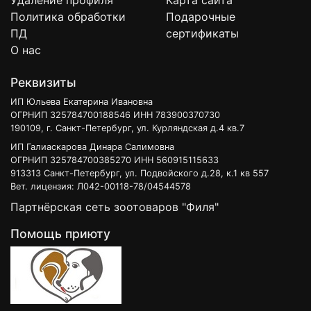
Удаление профиля
Карта сайта
Политика обработки
Подарочные
ПД
сертификаты
О нас
Реквизиты
ИП Юльева Екатерина Ивановна
ОГРНИП 325784700188546 ИНН 783900370730
190109, г. Санкт-Петербург, ул. Курляндская д.4 кв.7
ИП Галиаскарова Динара Салимовна
ОГРНИП 325784700385270 ИНН 560915115633
913313 Санкт-Петербург, ул. Подвойского д.28, к.1 кв 557
Вет. лицензия: Л042-00118-78/04544578
Партнёрская сеть зоотоваров "Филя"
Помощь приюту