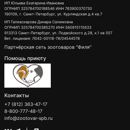
ИП Юльева Екатерина Ивановна
ОГРНИП 325784700188546 ИНН 783900370730
190109, г. Санкт-Петербург, ул. Курляндская д.4 кв.7
ИП Галиаскарова Динара Салимовна
ОГРНИП 325784700385270 ИНН 560915115633
913313 Санкт-Петербург, ул. Подвойского д.28, к.1 кв 557
Вет. лицензия: Л042-00118-78/04544578
Партнёрская сеть зоотоваров "Филя"
Помощь приюту
Контакты
+7 (812) 363-47-17
8-800-777-48-17
info@zootovar-spb.ru