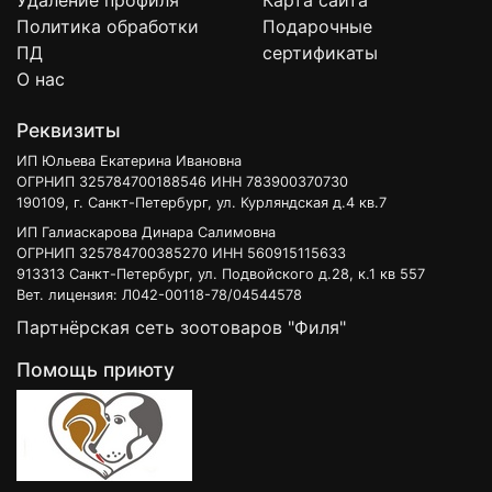
Удаление профиля
Карта сайта
Политика обработки
Подарочные
ПД
сертификаты
О нас
Реквизиты
ИП Юльева Екатерина Ивановна
ОГРНИП 325784700188546 ИНН 783900370730
190109, г. Санкт-Петербург, ул. Курляндская д.4 кв.7
ИП Галиаскарова Динара Салимовна
ОГРНИП 325784700385270 ИНН 560915115633
913313 Санкт-Петербург, ул. Подвойского д.28, к.1 кв 557
Вет. лицензия: Л042-00118-78/04544578
Партнёрская сеть зоотоваров "Филя"
Помощь приюту