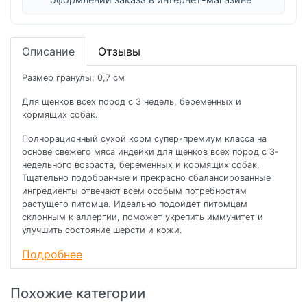
Описание
Отзывы
Размер гранулы: 0,7 см
Для щенков всех пород с 3 недель, беременных и
кормящих собак.
Полнорационный сухой корм супер-премиум класса на
основе свежего мяса индейки для щенков всех пород с 3-
недельного возраста, беременных и кормящих собак.
Тщательно подобранные и прекрасно сбалансированные
ингредиенты отвечают всем особым потребностям
растущего питомца. Идеально подойдет питомцам
склонным к аллергии, поможет укрепить иммунитет и
улучшить состояние шерсти и кожи.
Подробнее
СВЕЖЕЕ МЯСО БЕЗ КОСТЕЙ
Мы используем свежее мясо высшего сорта, изначально
пригодное для употребления человеком. Это гарантирует,
Похожие категории
что ваш питомец получает высокопитательный,
чрезвычайно вкусный, легко усвояемый