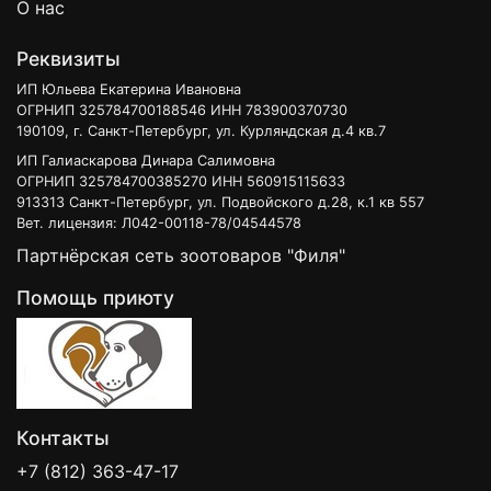
О нас
Реквизиты
ИП Юльева Екатерина Ивановна
ОГРНИП 325784700188546 ИНН 783900370730
190109, г. Санкт-Петербург, ул. Курляндская д.4 кв.7
ИП Галиаскарова Динара Салимовна
ОГРНИП 325784700385270 ИНН 560915115633
913313 Санкт-Петербург, ул. Подвойского д.28, к.1 кв 557
Вет. лицензия: Л042-00118-78/04544578
Партнёрская сеть зоотоваров "Филя"
Помощь приюту
Контакты
+7 (812) 363-47-17