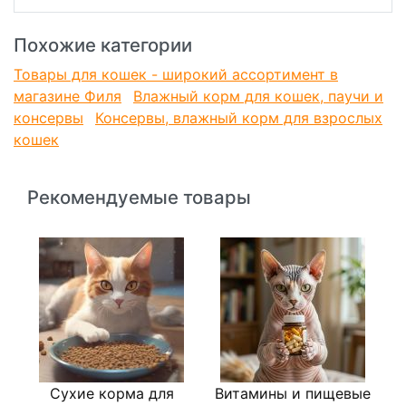
Похожие категории
Товары для кошек - широкий ассортимент в
магазине Филя
Влажный корм для кошек, паучи и
консервы
Консервы, влажный корм для взрослых
кошек
Рекомендуемые товары
Сухие корма для
Витамины и пищевые
Л