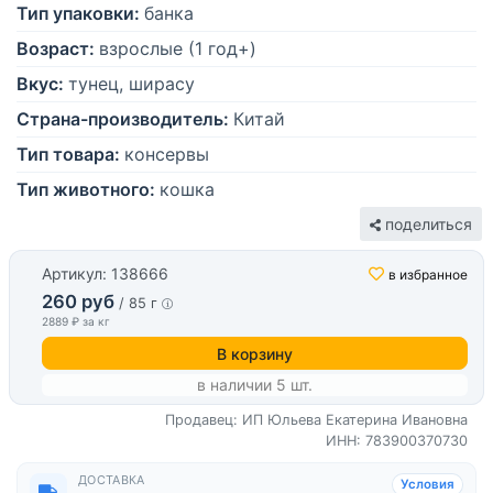
Тип упаковки:
банка
Возраст:
взрослые (1 год+)
Вкус:
тунец, ширасу
Страна-производитель:
Китай
Тип товара:
консервы
Тип животного:
кошка
поделиться
Артикул: 138666
в избранное
260 руб
/ 85 г
2889 ₽ за кг
В корзину
в наличии 5 шт.
Продавец: ИП Юльева Екатерина Ивановна
ИНН: 783900370730
ДОСТАВКА
Условия