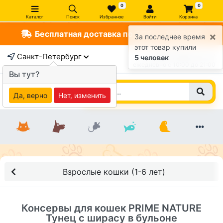
0
0
Каталог
Поиск
Избранное
Войти
Корзина
Бесплатная доставка по СПб от 1000 руб
×
За последнее время
этот товар купили
Санкт-Петербург
+7 (812) 363-47-17
5 человек
ежедневно c 10:00 до 21:00
Вы тут?
Да, верно
Нет, изменить
Взрослые кошки (1-6 лет)
Консервы для кошек PRIME NATURE
Тунец с ширасу в бульоне