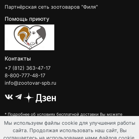
Партнёрская сеть зоотоваров "Филя"
Помощь приюту
Контакты
+7 (812) 363-47-17
8-800-777-48-17
info@zootovar-spb.ru
* Подробнее об условиях бесплатной доставки Вы можете
узнать на нашей
интерактивной карте
.
Мы используем файлы cookie для улучшения работы
Интернет-зоомагазин "Филя". Контент на сайте предназначен для
сайта. Продолжая использовать наш сайт, Вы
лиц старше 16 лет. Все данные представленные на сайте
соглашаетесь на использование нами файлов cookie.
регулируются публичной офертой.