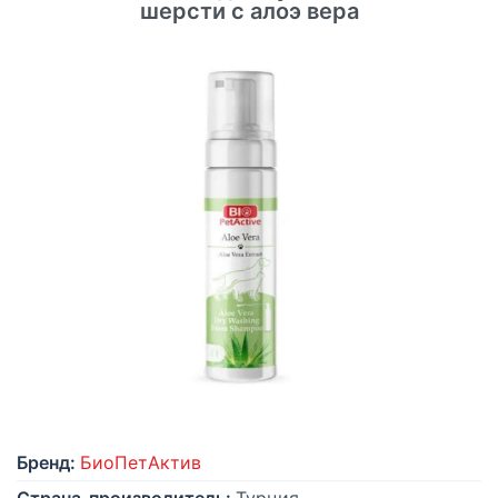
шерсти с алоэ вера
Бренд:
БиоПетАктив