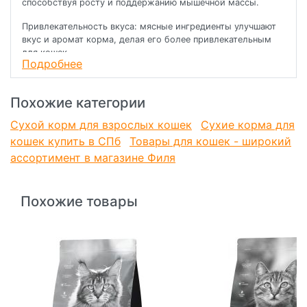
способствуя росту и поддержанию мышечной массы.
Привлекательность вкуса: мясные ингредиенты улучшают
вкус и аромат корма, делая его более привлекательным
для кошек.
Подробнее
Переводить на корм «Одно Мясо», необходимо постепенно
в течение 5-10 дней, заменяя часть привычного рациона
Похожие категории
. Рекомендуемое количество корма может быть увеличено
Сухой корм для взрослых кошек
Сухие корма для
или уменьшено, исходя из особенностей вашего питомца
кошек купить в СПб
(возраста, его активности, обмена веществ), а также
Товары для кошек - широкий
условий окружающей среды и времени года.
ассортимент в магазине Филя
Похожие товары