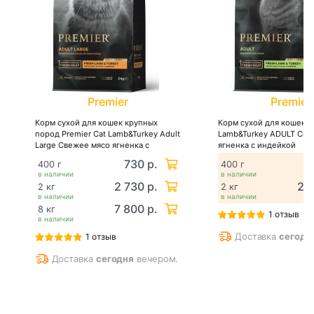
Premier
Premier
Корм сухой для кошек крупных
Корм сухой для кошек P
пород Premier Cat Lamb&Turkey Adult
Lamb&Turkey ADULT Све
Large Свежее мясо ягненка с
ягненка с индейкой
индейкой
730 р.
7
400 г
400 г
в наличии
в наличии
2 730 р.
2 7
2 кг
2 кг
в наличии
в наличии
7 800 р.
8 кг
1 отзыв
в наличии
Доставка
сегодн
1 отзыв
Доставка
сегодня
вечером.