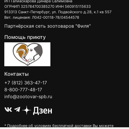
ИП Галиаскарова Динара Салимовна
ОГРНИП 325784700385270 ИНН 560915115633
913313 Санкт-Петербург, ул. Подвойского д.28, к.1 кв 557
Вет. лицензия: Л042-00118-78/04544578
Партнёрская сеть зоотоваров "Филя"
Помощь приюту
Контакты
+7 (812) 363-47-17
8-800-777-48-17
info@zootovar-spb.ru
* Подробнее об условиях бесплатной доставки Вы можете