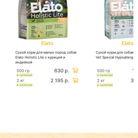
Не содержит пшеницы, кукурузы, сои
Правильное соотношение кальция и фосфора Баланс
жирных кислот Омега-3 и Омега-6
Корм не содержит ГМО
Elato
Elato
Сухой корм для малых пород собак
Сухой корм для собак Ela
Elato Holistic Lite с курицей и
Vet Special Hypoallergen
индейкой
630 р.
1 
500 гр
500 гр
в наличии
в наличии
2 195 р.
3 7
2 кг
2 кг
в наличии
в наличии