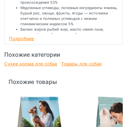
происхождения 53%
Медленные углеводы, полезные ингредиенты ячмень,
бурый рис, овощи, фрукты, ягоды — источники
клетчатки и полезных углеводов с низким
гликемическим индексом 5%
Баланс жиров рыбий жир, масло семян льна,
животный жир обеспечивают баланс ненасыщенных
Подробнее
и насыщенных жиров
Специальные ингредиенты для укрепления здоровья
Нормальное пищеварение — инулин, экстракт юкки
Похожие категории
Шидигера
Крепкий иммунитет — пивные дрожжи и витамины
Сухие корма для собак
Товары для собак
Оптимальный вес — медленные углеводы
Крепкие кости и зубы — кальций, фосфор, витамин
D3
Похожие товары
Подвижность суставов — глюкозамин и хондроитин
Здоровая, красивая шерсть — рыбий жир, семена
льна, витамины группы В, биотин
Комплекс водо- и жирорастворимых витаминов —
А, D3, Е, группы В; микро- и макроэлементов
обеспечивает суточную потребность организма
собак
Обеспечение физиологических потребностей в
питании 75% белков животного происхождения