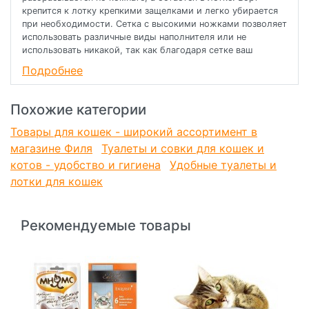
крепится к лотку крепкими защелками и легко убирается
при необходимости. Сетка с высокими ножками позволяет
использовать различные виды наполнителя или не
использовать никакой, так как благодаря сетке ваш
питомец точно не промочит лапки. В комплекте идет
Подробнее
совок, который удобно крепится на борте изделия.
Помимо этого, изделие имеет эргономичную форму и
актуальный цвет, который прекрасно впишется в любой
Похожие категории
интерьер.
Товары для кошек - широкий ассортимент в
магазине Филя
Туалеты и совки для кошек и
котов - удобство и гигиена
Удобные туалеты и
лотки для кошек
Рекомендуемые товары