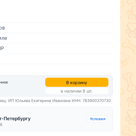
ов
иле
НР
В корзину
нное
в наличии 8 шт.
вец: ИП Юльева Екатерина Ивановна
ИНН: 783900370730
т-Петербургу
Условия
уб