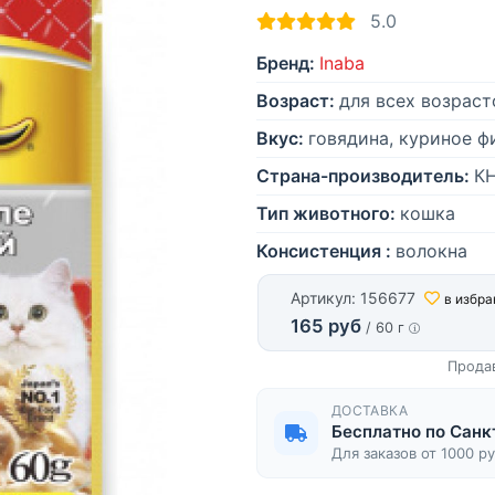
5.0
Бренд:
Inaba
Возраст:
для всех возраст
Вкус:
говядина, куриное ф
Страна-производитель:
К
Тип животного:
кошка
Консистенция :
волокна
Артикул: 156677
в избра
165 руб
/ 60 г
Прода
ДОСТАВКА
Бесплатно по Санк
Для заказов от 1000 р