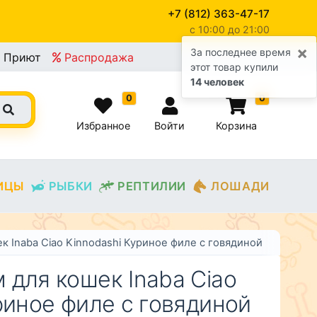
+7 (812) 363-47-17
c 10:00 до 21:00
×
За последнее время
Приют
Распродажа
этот товар купили
14 человек
0
0
Избранное
Войти
Корзина
ИЦЫ
РЫБКИ
РЕПТИЛИИ
ЛОШАДИ
 Inaba Ciao Kinnodashi Куриное филе с говядиной
 для кошек Inaba Ciao
риное филе с говядиной