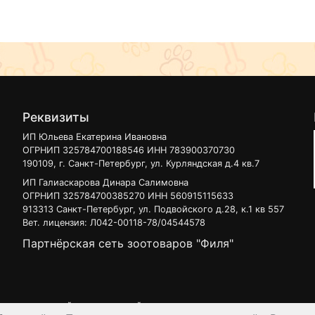
Реквизиты
ИП Юльева Екатерина Ивановна
ОГРНИП 325784700188546 ИНН 783900370730
190109, г. Санкт-Петербург, ул. Курляндская д.4 кв.7
ИП Галиаскарова Динара Салимовна
ОГРНИП 325784700385270 ИНН 560915115633
913313 Санкт-Петербург, ул. Подвойского д.28, к.1 кв 557
Вет. лицензия: Л042-00118-78/04544578
Партнёрская сеть зоотоваров "Филя"
 узнать на нашей
интерактивной карте
.