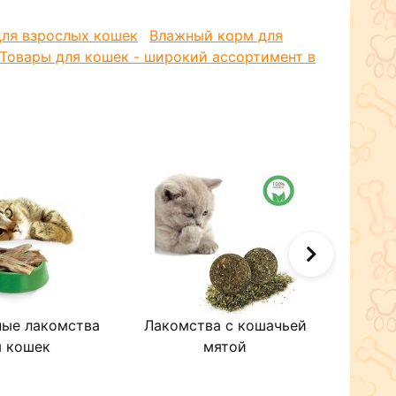
для взрослых кошек
Влажный корм для
Товары для кошек - широкий ассортимент в
ные лакомства
Лакомства с кошачьей
Когт
я кошек
мятой