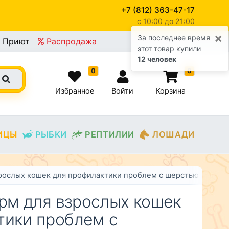
+7 (812) 363-47-17
c 10:00 до 21:00
×
За последнее время
Приют
Распродажа
этот товар купили
12 человек
0
0
Избранное
Войти
Корзина
ИЦЫ
РЫБКИ
РЕПТИЛИИ
ЛОШАДИ
зрослых кошек для профилактики проблем с шерстью и кожей 
орм для взрослых кошек
тики проблем с