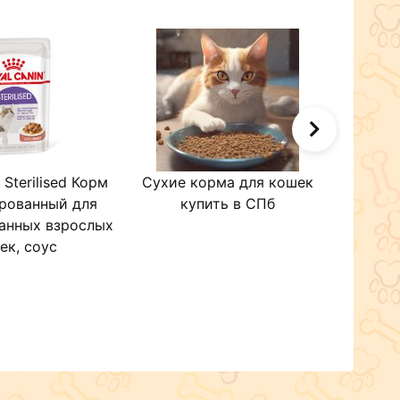
 Sterilised Корм
Сухие корма для кошек
Вита
рованный для
купить в СПб
доба
анных взрослых
здо
ек, соус