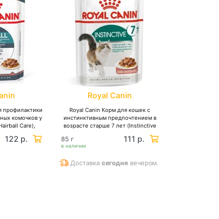
1) Поддержание здоровья 
Питает кожу и поддержива
витаминов и специального
жирные кислоты Омега-3 
2) Поддержание оптималь
Помогает поддерживать о
anin
Royal Canin
содержанию жиров и опти
ля профилактики
Royal Canin Корм для кошек с
ных комочков у
инстинктивным предпочтением в
3) Поддержание здоровья
irball Care),
возрасте старше 7 лет (Instinctive
и в соусе
7+), мелкие кусочки в соусе
122 р.
111 р.
85 г
Способствует снижению р
в наличии
мочевыделительной систе
Доставка
сегодня
вечером.
минеральных веществ и п