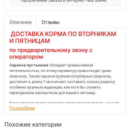
оформлении заказа в интернет-магазине
Описание
Отзывы
ДОСТАВКА КОРМА ПО ВТОРНИКАМ
И ПЯТНИЦАМ
по предварительному звону с
оператором
Саранча пустынная
обладает чрезвычайной
питательностью, по этому параметру превосходит даже
сверчков. Также саранча крупнее популярных сверчков,
достигает в длину 7 см и может составить основу рациону
особенно крупным ящерицам, или хотя бы служить
периодичным лакомством для вашего питомца.
Одна саранча может заменить около трех сверчков, но надо
Подробнее
помнить, что размер кормового объекта должен
соответствовать возрасту и размеру вашего питомца.
Похожие категории
Каким бы питательным не был корм, все равно животному
содержащемуся в неволе необходимы добавки кальция,