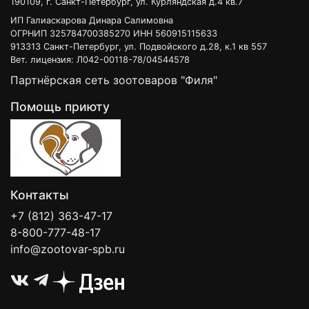
190109, г. Санкт-Петербург, ул. Курляндская д.4 кв.7
ИП Галиаскарова Динара Салимовна
ОГРНИП 325784700385270 ИНН 560915115633
913313 Санкт-Петербург, ул. Подвойского д.28, к.1 кв 557
Вет. лицензия: Л042-00118-78/04544578
Партнёрская сеть зоотоваров "Филя"
Помощь приюту
Контакты
+7 (812) 363-47-17
8-800-777-48-17
info@zootovar-spb.ru