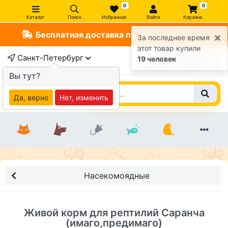
0
0
Каталог
Поиск
Избранное
Войти
Корзина
Бесплатная доставка по СПб от 1000 руб
×
За последнее время
этот товар купили
Санкт-Петербург
+7 (812) 363-47-17
19 человек
ежедневно c 10:00 до 21:00
Вы тут?
Да, верно
Нет, изменить
Насекомоядные
Живой корм для рептилий Саранча
(имаго,предимаго)