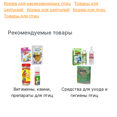
Корма для насекомоядных птиц
Товары для
витаминов и минералов. Специальные сбалансированные
рептилий
Корма для рептилий
Корма для птиц
добавки для рептилий в виде порошка или жидкие вы
можете купить в нашем интернет-магазине.
Товары для птиц
Саранча подходит для кормления:
Рекомендуемые товары
Хамелеона
Бородатая агама
Сцинк
Варан
Василиск
Лягушка помидор
И других.
Витамины, камни,
Средства для ухода и
препараты для птиц
гигиены птиц