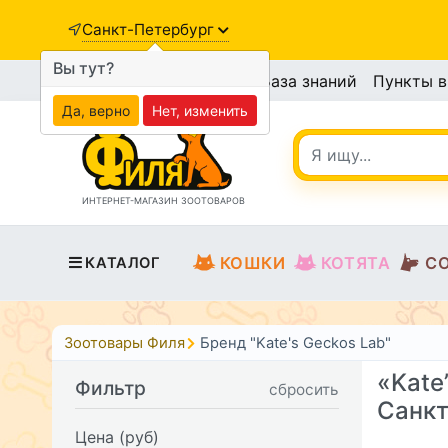
Санкт-Петербург
Вы тут?
База знаний
Пункты 
Да, верно
Нет, изменить
ИНТЕРНЕТ-МАГАЗИН ЗООТОВАРОВ
КОШКИ
КОТЯТА
С
КАТАЛОГ
Зоотовары Филя
Бренд "Kate's Geckos Lab"
«Kate
Фильтр
сбросить
Санкт
Цена (руб)