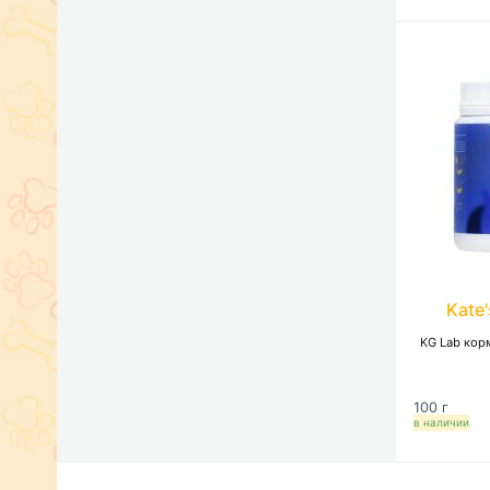
Kate
KG Lab кор
100 г
в наличии