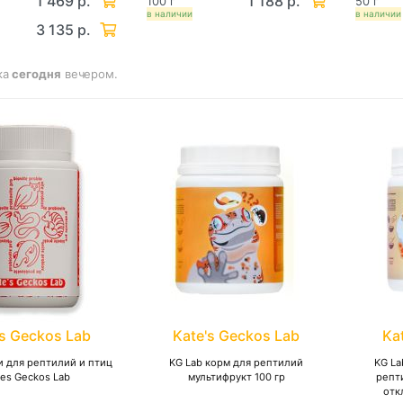
1 469 р.
1 188 р.
100 г
50 г
в наличии
в наличии
3 135 р.
ка
сегодня
вечером.
's Geckos Lab
Kate's Geckos Lab
Ka
 для рептилий и птиц
KG Lab корм для рептилий
KG La
tes Geckos Lab
мультифрукт 100 гр
репт
отк