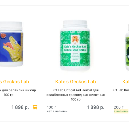
's Geckos Lab
Kate's Geckos Lab
Ka
м для рептилий инжир
KG Lab Critical Aid Herbal для
KG Lab Ка
100 гр
ослабленных травоядных животных
100 гр
1 898 р.
1 898 р.
100 г
200 г
нет в наличии
в наличии