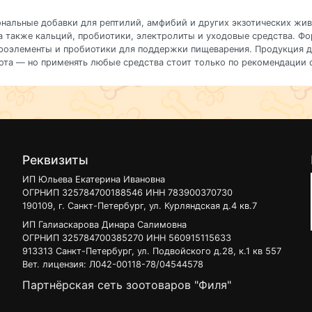
нальные
добавки
для
рептилий,
амфибий
и
других
экзотических
жив
а
также
кальций,
пробиотики,
электролиты
и
уходовые
средства.
Фо
роэлементы
и
пробиотики
для
поддержки
пищеварения.
Продукция
д
ота — но
применять
любые
средства
стоит
только
по
рекомендации
с
Реквизиты
ИП Юльева Екатерина Ивановна
ОГРНИП 325784700188546 ИНН 783900370730
190109, г. Санкт-Петербург, ул. Курляндская д.4 кв.7
ИП Галиаскарова Динара Салимовна
ОГРНИП 325784700385270 ИНН 560915115633
913313 Санкт-Петербург, ул. Подвойского д.28, к.1 кв 557
Вет. лицензия: Л042-00118-78/04544578
Партнёрская сеть зоотоваров "Филя"