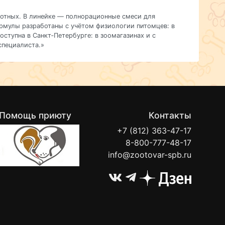
отных.
В
линейке — полнорационные
смеси
для
рмулы
разработаны
с
учётом
физиологии
питомцев:
в
оступна
в
Санкт‑Петербурге:
в
зоомагазинах
и
с
пециалиста.»
Помощь приюту
Контакты
+7 (812) 363-47-17
8-800-777-48-17
info@zootovar-spb.ru