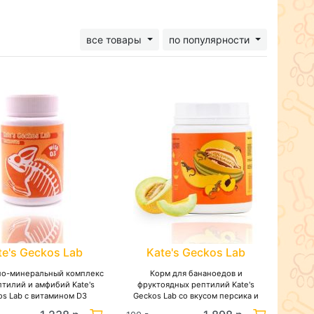
все товары
по популярности
te's Geckos Lab
Kate's Geckos Lab
но-минеральный комплекс
Корм для бананоедов и
птилий и амфибий Kate's
фруктоядных рептилий Kate's
os Lab с витамином D3
Geckos Lab со вкусом персика и
дыни