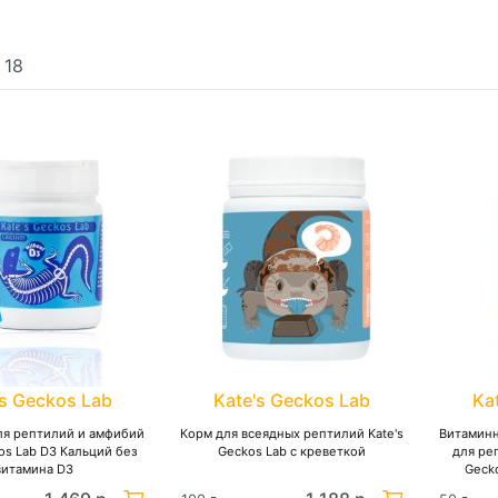
:
18
's Geckos Lab
Kate's Geckos Lab
Ka
ля рептилий и амфибий
Корм для всеядных рептилий Kate's
Витамин
kos Lab D3 Кальций без
Geckos Lab с креветкой
для ре
витамина D3
Geck