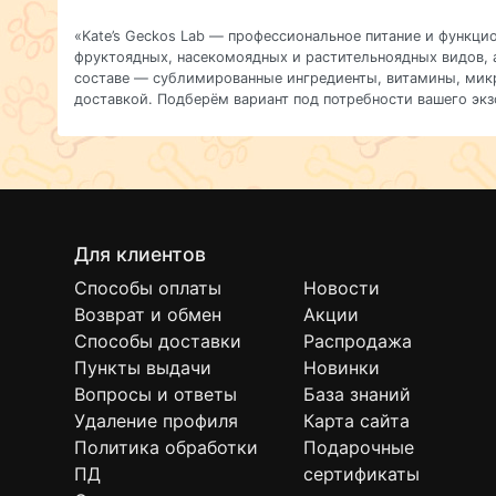
«Kate’s
Geckos
Lab — профессиональное
питание
и
функцио
фруктоядных,
насекомоядных
и
растительноядных
видов,
составе — сублимированные
ингредиенты,
витамины,
мик
доставкой.
Подберём
вариант
под
потребности
вашего
экз
Для клиентов
Способы оплаты
Новости
Возврат и обмен
Акции
Способы доставки
Распродажа
Пункты выдачи
Новинки
Вопросы и ответы
База знаний
Удаление профиля
Карта сайта
Политика обработки
Подарочные
ПД
сертификаты