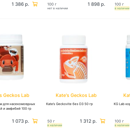
1 386 р.
1 898 р.
100 г
100 г
нет в наличии
в наличии
's Geckos Lab
Kate's Geckos Lab
Ka
рм для насекомоядных
Kate’s Geckovite без D3 50 гр
KG Lab ко
й и амфибий 100 гр
1 073 р.
1 312 р.
50 г
100 г
в наличии
в наличии