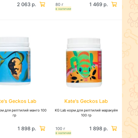
2 063 р.
1 469 р.
80 г
в наличии
te's Geckos Lab
Kate's Geckos Lab
рм для рептилий манго 100
KG Lab корм для рептилий маракуйя
гр
100 гр
1 898 р.
1 898 р.
100 г
в наличии