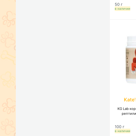
50 г
в наличии
Kate
KG Lab ко
рептили
100 г
в наличии