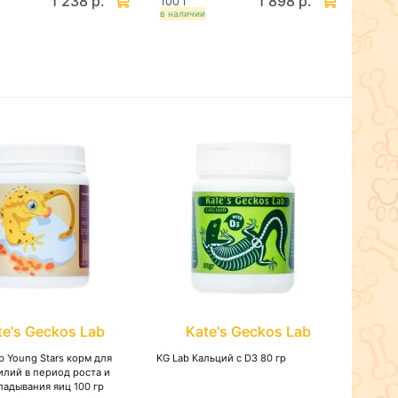
1 238 р.
1 898 р.
100 г
в наличии
te's Geckos Lab
Kate's Geckos Lab
b Young Stars корм для
KG Lab Кальций с D3 80 гр
илий в период роста и
ладывания яиц 100 гр