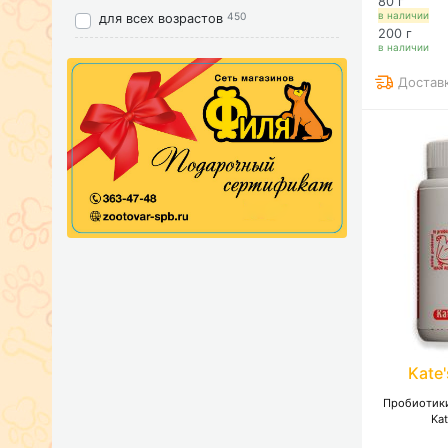
80 г
в наличии
450
для всех возрастов
200 г
в наличии
Достав
Kate
Пробиотики
Ka