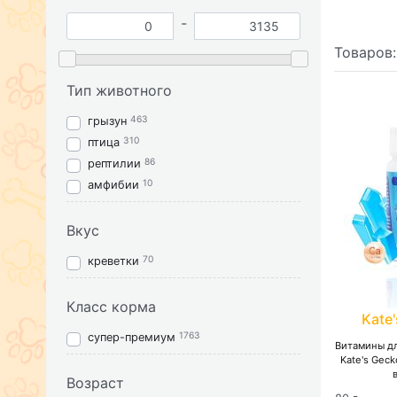
-
Товаров
Тип животного
463
грызун
310
птица
86
рептилии
10
амфибии
Вкус
70
креветки
Класс корма
Kate
1763
супер-премиум
Витамины д
Kate's Gec
Возраст